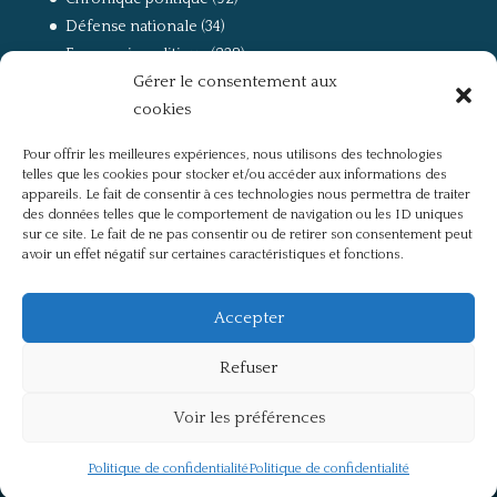
Défense nationale
(34)
Economie politique
(238)
Gérer le consentement aux
Entretien
(168)
cookies
La guerre, la Résistance et la Déportation
(162)
la lutte des classes
(281)
Pour offrir les meilleures expériences, nous utilisons des technologies
Non classé
(42)
telles que les cookies pour stocker et/ou accéder aux informations des
Partis politiques, intelligentsia, médias
(750)
appareils. Le fait de consentir à ces technologies nous permettra de traiter
des données telles que le comportement de navigation ou les ID uniques
Présentation
(4)
sur ce site. Le fait de ne pas consentir ou de retirer son consentement peut
Références
(57)
avoir un effet négatif sur certaines caractéristiques et fonctions.
Res Publica
(649)
Union européenne
(238)
Accepter
Refuser
Voir les préférences
Politique de confidentialité
Mentions légales
Politique de confidentialité
Politique de confidentialité