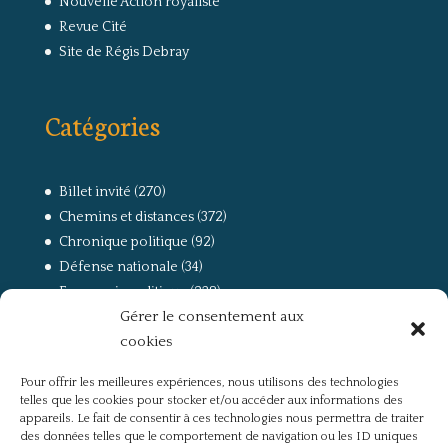
Nouvelle Action royaliste
Revue Cité
Site de Régis Debray
Catégories
Billet invité
(270)
Chemins et distances
(372)
Chronique politique
(92)
Défense nationale
(34)
Economie politique
(238)
Gérer le consentement aux
Entretien
(168)
cookies
La guerre, la Résistance et la Déportation
(162)
la lutte des classes
(281)
Pour offrir les meilleures expériences, nous utilisons des technologies
Non classé
(42)
telles que les cookies pour stocker et/ou accéder aux informations des
Partis politiques, intelligentsia, médias
(750)
appareils. Le fait de consentir à ces technologies nous permettra de traiter
des données telles que le comportement de navigation ou les ID uniques
Présentation
(4)