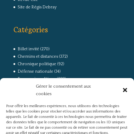
Site de Régis Debray
Catégories
Billet invité
(270)
Chemins et distances
(372)
Chronique politique
(92)
Défense nationale
(34)
Economie politique
(238)
Gérer le consentement aux
Entretien
(168)
cookies
La guerre, la Résistance et la Déportation
(162)
la lutte des classes
(281)
Pour offrir les meilleures expériences, nous utilisons des technologies
Non classé
(42)
telles que les cookies pour stocker et/ou accéder aux informations des
Partis politiques, intelligentsia, médias
(750)
appareils. Le fait de consentir à ces technologies nous permettra de traiter
des données telles que le comportement de navigation ou les ID uniques
Présentation
(4)
sur ce site. Le fait de ne pas consentir ou de retirer son consentement peut
Références
(57)
avoir un effet négatif sur certaines caractéristiques et fonctions.