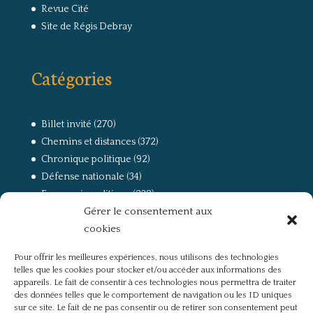
Revue Cité
Site de Régis Debray
Catégories
Billet invité
(270)
Chemins et distances
(372)
Chronique politique
(92)
Défense nationale
(34)
Economie politique
(238)
Gérer le consentement aux
Entretien
(168)
cookies
La guerre, la Résistance et la Déportation
(162)
la lutte des classes
(281)
Pour offrir les meilleures expériences, nous utilisons des technologies
Non classé
(42)
telles que les cookies pour stocker et/ou accéder aux informations des
Partis politiques, intelligentsia, médias
(750)
appareils. Le fait de consentir à ces technologies nous permettra de traiter
des données telles que le comportement de navigation ou les ID uniques
Présentation
(4)
sur ce site. Le fait de ne pas consentir ou de retirer son consentement peut