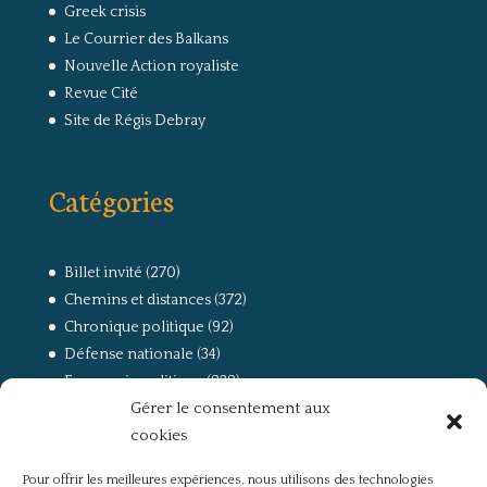
Greek crisis
Le Courrier des Balkans
Nouvelle Action royaliste
Revue Cité
Site de Régis Debray
Catégories
Billet invité
(270)
Chemins et distances
(372)
Chronique politique
(92)
Défense nationale
(34)
Economie politique
(238)
Gérer le consentement aux
Entretien
(168)
cookies
La guerre, la Résistance et la Déportation
(162)
la lutte des classes
(281)
Pour offrir les meilleures expériences, nous utilisons des technologies