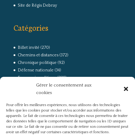
Site de Régis Debray
Catégories
Billet invité
(270)
Chemins et distances
(372)
Chronique politique
(92)
Défense nationale
(34)
Economie politique
(238)
Gérer le consentement aux
Entretien
(168)
cookies
La guerre, la Résistance et la Déportation
(162)
la lutte des classes
(281)
Pour offrir les meilleures expériences, nous utilisons des technologies
Non classé
(42)
telles que les cookies pour stocker et/ou accéder aux informations des
Partis politiques, intelligentsia, médias
(750)
appareils. Le fait de consentir à ces technologies nous permettra de traiter
des données telles que le comportement de navigation ou les ID uniques
Présentation
(4)
sur ce site. Le fait de ne pas consentir ou de retirer son consentement peut
Références
(57)
avoir un effet négatif sur certaines caractéristiques et fonctions.