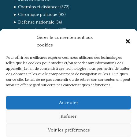
Chemins et distances
(372)
Chronique politique
(92)
Défense nationale
(34)
Economie politique
(238)
Gérer le consentement aux
Entretien
(168)
cookies
La guerre, la Résistance et la Déportation
(162)
la lutte des classes
(281)
Pour offrir les meilleures expériences, nous utilisons des technologies
Non classé
(42)
telles que les cookies pour stocker et/ou accéder aux informations des
Partis politiques, intelligentsia, médias
(750)
appareils. Le fait de consentir à ces technologies nous permettra de traiter
des données telles que le comportement de navigation ou les ID uniques
Présentation
(4)
sur ce site. Le fait de ne pas consentir ou de retirer son consentement peut
Références
(57)
avoir un effet négatif sur certaines caractéristiques et fonctions.
Res Publica
(649)
Union européenne
(238)
Accepter
Refuser
Voir les préférences