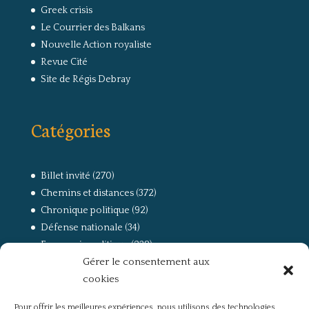
Greek crisis
Le Courrier des Balkans
Nouvelle Action royaliste
Revue Cité
Site de Régis Debray
Catégories
Billet invité
(270)
Chemins et distances
(372)
Chronique politique
(92)
Défense nationale
(34)
Economie politique
(238)
Gérer le consentement aux
Entretien
(168)
cookies
La guerre, la Résistance et la Déportation
(162)
la lutte des classes
(281)
Pour offrir les meilleures expériences, nous utilisons des technologies