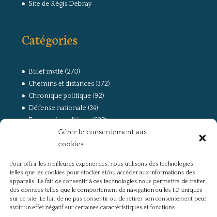
Site de Régis Debray
Catégories
Billet invité
(270)
Chemins et distances
(372)
Chronique politique
(92)
Défense nationale
(34)
Economie politique
(238)
Gérer le consentement aux
Entretien
(168)
cookies
La guerre, la Résistance et la Déportation
(162)
la lutte des classes
(281)
Pour offrir les meilleures expériences, nous utilisons des technologies
Non classé
(42)
telles que les cookies pour stocker et/ou accéder aux informations des
Partis politiques, intelligentsia, médias
(750)
appareils. Le fait de consentir à ces technologies nous permettra de traiter
des données telles que le comportement de navigation ou les ID uniques
Présentation
(4)
sur ce site. Le fait de ne pas consentir ou de retirer son consentement peut
Références
(57)
avoir un effet négatif sur certaines caractéristiques et fonctions.
Res Publica
(649)