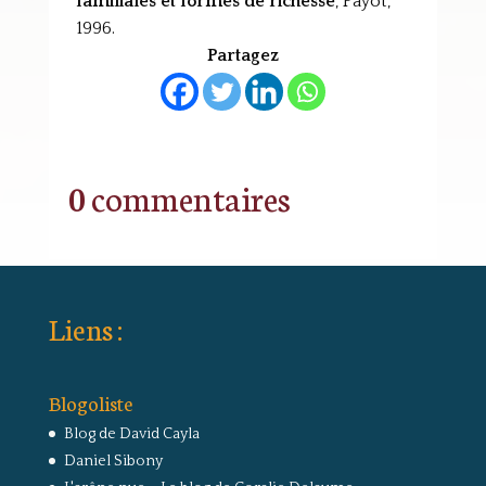
familiales et formes de richesse
, Payot,
1996.
Partagez
0 commentaires
Liens :
Blogoliste
Blog de David Cayla
Daniel Sibony