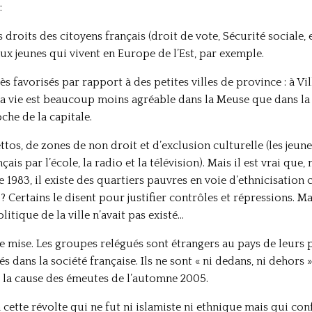
:
s droits des citoyens français (droit de vote, Sécurité sociale,
aux jeunes qui vivent en Europe de l’Est, par exemple.
très favorisés par rapport à des petites villes de province : à V
 la vie est beaucoup moins agréable dans la Meuse que dans la
che de la capitale.
tos, de zones de non droit et d’exclusion culturelle (les jeune
is par l’école, la radio et la télévision). Mais il est vrai que, 
 1983, il existe des quartiers pauvres en voie d’ethnicisation 
 ? Certains le disent pour justifier contrôles et répressions. 
olitique de la ville n’avait pas existé…
e mise. Les groupes relégués sont étrangers au pays de leurs
és dans la société française. Ils ne sont « ni dedans, ni dehor
t la cause des émeutes de l’automne 2005.
cette révolte qui ne fut ni islamiste ni ethnique mais qui con