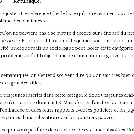
3
République.
à juste titre référence (1) et le livre qu’il a récemment publié 
blème des banlieues ».
u’on ne parvient pas à se mettre d’accord sur l’énoncé du prob
?
Rebeus
? Pourquoi dit-on que des jeunes sont « issus de l’im
érité juridique mais un sociologue peut isoler cette catégorie 
e problèmes et fait l’objet d’une discrimination négative qu’
sémantiques, on s’entend souvent dire qu’« on sait très bien d
des grandes villes.
 ces jeunes inscrits dans cette catégorie floue (les jeunes ara
ieuse n’est pas une dominante). Mais c’est en fonction de leurs
 l’embauche et dans leurs rapports avec les policiers et les jug
nt victimes d’une relégation dans les quartiers pauvres.
ne pouvons pas faire de ces jeunes des victimes absolues. Ro