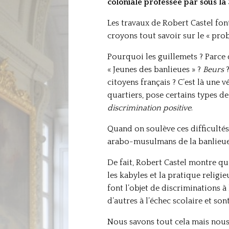
coloniale professée par sous la 
Les travaux de Robert Castel font 
croyons tout savoir sur le « pro
Pourquoi les guillemets ? Parce q
« Jeunes des banlieues » ?
Beurs
citoyens français ? C’est là une v
quartiers, pose certains types d
discrimination positive
.
Quand on soulève ces difficultés 
arabo-musulmans de la banlieue 
De fait, Robert Castel montre que
les kabyles et la pratique relig
font l’objet de discriminations à
d’autres à l’échec scolaire et so
Nous savons tout cela mais nous 