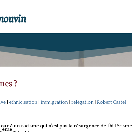
enouvin
nes ?
ive
|
ethnicisation
|
immigration
|
relégation
|
Robert Castel
r à un racisme qui n’est pas la résurgence de l’hitlérisme m
ème