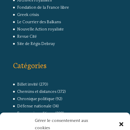
Archives royalistes
Fondation de la France libre
Greek crisis
Le Courrier des Balkans
Nouvelle Action royaliste
Revue Cité
Site de Régis Debray
Catégories
Billet invité
(270)
Chemins et distances
(372)
Chronique politique
(92)
Défense nationale
(34)
Economie politique
(238)
Gérer le consentement aux
Entretien
(168)
cookies
La guerre, la Résistance et la Déportation
(162)