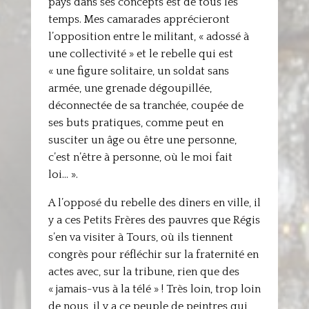
pays dans ses concepts est de tous les
temps. Mes camarades apprécieront
l’opposition entre le militant, « adossé à
une collectivité » et le rebelle qui est
« une figure solitaire, un soldat sans
armée, une grenade dégoupillée,
déconnectée de sa tranchée, coupée de
ses buts pratiques, comme peut en
susciter un âge ou être une personne,
c’est n’être à personne, où le moi fait
loi… ».
A l’opposé du rebelle des dîners en ville, il
y a ces Petits Frères des pauvres que Régis
s’en va visiter à Tours, où ils tiennent
congrès pour réfléchir sur la fraternité en
actes avec, sur la tribune, rien que des
« jamais-vus à la télé » ! Très loin, trop loin
de nous, il y a ce peuple de peintres qui