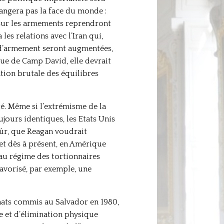
angera pas la face du monde :
s sur les armements reprendront
es relations avec l’Iran qui,
s d’armement seront augmentées,
ique de Camp David, elle devrait
ation brutale des équilibres
té. Même si l’extrémisme de la
jours identiques, les Etats Unis
sûr, que Reagan voudrait
et dès à présent, en Amérique
n au régime des tortionnaires
favorisé, par exemple, une
inats commis au Salvador en 1980,
re et d’élimination physique