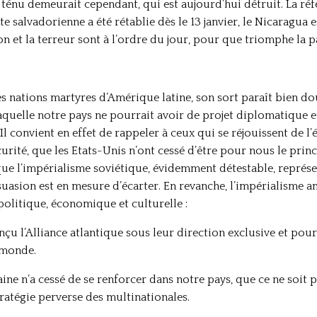
 ténu demeurait cependant, qui est aujourd’hui détruit. La ré
nte salvadorienne a été rétablie dès le 13 janvier, le Nicaragua
on et la terreur sont à l’ordre du jour, pour que triomphe la 
s nations martyres d’Amérique latine, son sort paraît bien dou
laquelle notre pays ne pourrait avoir de projet diplomatique e
l convient en effet de rappeler à ceux qui se réjouissent de l’
urité, que les Etats-Unis n’ont cessé d’être pour nous le prin
 que l’impérialisme soviétique, évidemment détestable, repré
suasion est en mesure d’écarter. En revanche, l’impérialisme a
politique, économique et culturelle :
çu l’Alliance atlantique sous leur direction exclusive et pour 
 monde.
e n’a cessé de se renforcer dans notre pays, que ce ne soit p
stratégie perverse des multinationales.