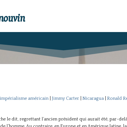
enouvin
impérialisme américain
|
Jimmy Carter
|
Nicaragua
|
Ronald R
e le dit, regrettant l’ancien président qui aurait été, par-delà
 de l’homme. Au contraire, en Europe et en Amérique latine, l