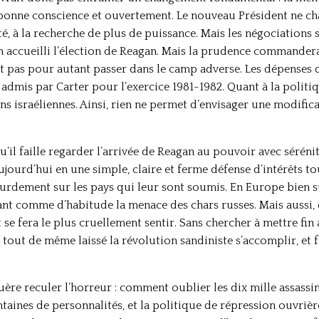
 bonne conscience et ouvertement. Le nouveau Président ne ch
eté, à la recherche de plus de puissance. Mais les négociation
n accueilli l’élection de Reagan. Mais la prudence commandera l
oit pas pour autant passer dans le camp adverse. Les dépense
é admis par Carter pour l’exercice 1981-1982. Quant à la polit
ons israéliennes. Ainsi, rien ne permet d’envisager une modific
qu’il faille regarder l’arrivée de Reagan au pouvoir avec séréni
ourd’hui en une simple, claire et ferme défense d’intérêts tou
ourdement sur les pays qui leur sont soumis. En Europe bien 
nt comme d’habitude la menace des chars russes. Mais aussi, 
t se fera le plus cruellement sentir. Sans chercher à mettre fi
it tout de même laissé la révolution sandiniste s’accomplir, et 
guère reculer l’horreur : comment oublier les dix mille assass
ntaines de personnalités, et la politique de répression ouvriè