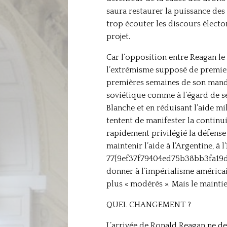
saura restaurer la puissance des
trop écouter les discours électo
projet.
Car l’opposition entre Reagan le 
l’extrémisme supposé de premier
premières semaines de son manda
soviétique comme à l’égard de se
Blanche et en réduisant l’aide mi
tentent de manifester la continu
rapidement privilégié la défense 
maintenir l’aide à l’Argentine, à 
77{9ef37f79404ed75b38bb3fa19d8
donner à l’impérialisme américa
plus « modérés ». Mais le mainti
QUEL CHANGEMENT ?
L’arrivée de Ronald Reagan ne d