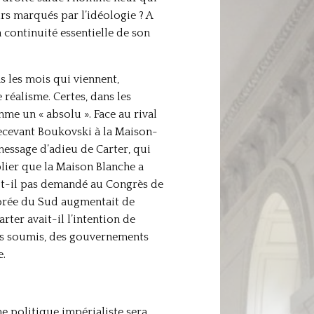
rs marqués par l’idéologie ? A
 continuité essentielle de son
s les mois qui viennent,
éalisme. Certes, dans les
e un « absolu ». Face au rival
recevant Boukovski à la Maison-
 message d’adieu de Carter, qui
blier que la Maison Blanche a
’a-t-il pas demandé au Congrès de
a Corée du Sud augmentait de
r avait-il l’intention de
ays soumis, des gouvernements
e.
e politique impérialiste sera