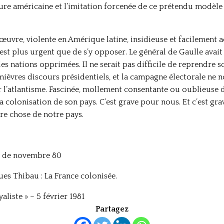
ture américaine et l’imitation forcenée de ce prétendu modèle
œuvre, violente en Amérique latine, insidieuse et facilement a
n’est plus urgent que de s’y opposer. Le général de Gaulle avai
les nations opprimées. Il ne serait pas difficile de reprendre so
mièvres discours présidentiels, et la campagne électorale ne n
l’atlantisme. Fascinée, mollement consentante ou oublieuse de 
la colonisation de son pays. C’est grave pour nous. Et c’est g
tre chose de notre pays.
e de novembre 80
ques Thibau : La France colonisée.
liste » – 5 février 1981
Partagez