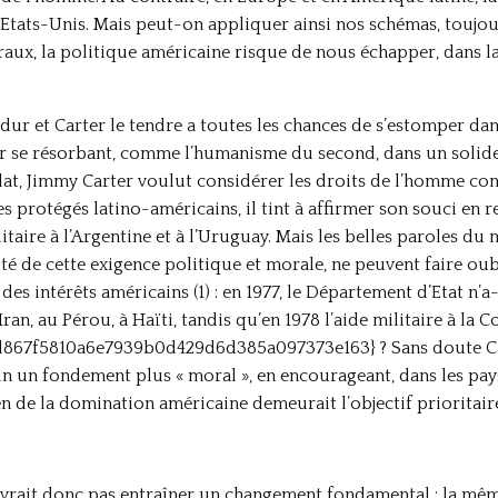
 Etats-Unis. Mais peut-on appliquer ainsi nos schémas, toujou
raux, la politique américaine risque de nous échapper, dans la
dur et Carter le tendre a toutes les chances de s’estomper dan
 se résorbant, comme l’humanisme du second, dans un solide r
t, Jimmy Carter voulut considérer les droits de l’homme comm
s protégés latino-américains, il tint à affirmer son souci en 
litaire à l’Argentine et à l’Uruguay. Mais les belles paroles du
ité de cette exigence politique et morale, ne peuvent faire ou
des intérêts américains (1) : en 1977, le Département d’Etat n
l’Iran, au Pérou, à Haïti, tandis qu’en 1978 l’aide militaire à l
67f5810a6e7939b0d429d6d385a097373e163} ? Sans doute Carte
in un fondement plus « moral », en encourageant, dans les p
en de la domination américaine demeurait l’objectif prioritair
evrait donc pas entraîner un changement fondamental : la mêm