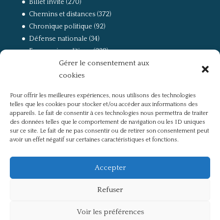
Billet invité
(270)
Chemins et distances
(372)
Chronique politique
(92)
Défense nationale
(34)
Economie politique
(238)
Gérer le consentement aux
Entretien
(168)
cookies
La guerre, la Résistance et la Déportation
(162)
la lutte des classes
(281)
Pour offrir les meilleures expériences, nous utilisons des technologies
Non classé
(42)
telles que les cookies pour stocker et/ou accéder aux informations des
Partis politiques, intelligentsia, médias
(750)
appareils. Le fait de consentir à ces technologies nous permettra de traiter
des données telles que le comportement de navigation ou les ID uniques
Présentation
(4)
sur ce site. Le fait de ne pas consentir ou de retirer son consentement peut
Références
(57)
avoir un effet négatif sur certaines caractéristiques et fonctions.
Res Publica
(649)
Union européenne
(238)
Accepter
Refuser
Voir les préférences