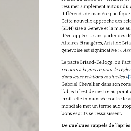
résumer simplement autour du conc
différends de manière pacifique g
Cette nouvelle approche des rela
(SDN) sise à Genève et la mise a
développées … sans parler des d
Affaires étrangères, Aristide Bri
genevoise est significative : «
Arri
Le pacte Briand-Kellogg, ou Pact
recours à la guerre pour le règle
dans leurs relations mutuelles
»
[
Gabriel Chevallier dans son ro
l’objectif est de mettre au point
croit-elle immunisée contre le vi
mondiale met un terme aux utopie
bons esprits se ressaisissent.
De quelques rappels de l’aprè