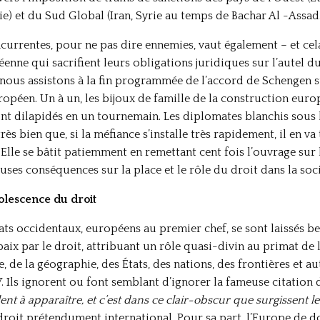
sie) et du Sud Global (Iran, Syrie au temps de Bachar Al -Assad
currentes, pour ne pas dire ennemies, vaut également – et cela
nne qui sacrifient leurs obligations juridiques sur l’autel du
, nous assistons à la fin programmée de l’accord de Schengen s
ropéen. Un à un, les bijoux de famille de la construction eur
nt dilapidés en un tournemain. Les diplomates blanchis sous l
rès bien que, si la méfiance s’installe très rapidement, il en v
. Elle se bâtit patiemment en remettant cent fois l’ouvrage sur
ses conséquences sur la place et le rôle du droit dans la soci
solescence du droit
ats occidentaux, européens au premier chef, se sont laissés ber
aix par le droit, attribuant un rôle quasi-divin au primat de 
re, de la géographie, des États, des nations, des frontières et 
. Ils ignorent ou font semblant d’ignorer la fameuse citation 
nt à apparaître, et c’est dans ce clair-obscur que surgissent l
 droit prétendument international. Pour sa part, l’Europe de