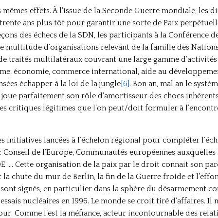
mêmes effets. À l’issue de la Seconde Guerre mondiale, les d
ente ans plus tôt pour garantir une sorte de Paix perpétuel
 leçons des échecs de la SDN, les participants à la Conférence 
ne multitude d’organisations relevant de la famille des Nation
 de traités multilatéraux couvrant une large gamme d’activité
me, économie, commerce international, aide au développement,
nsées échapper à la loi de la jungle
[6]
. Bon an, mal an le systè
Il joue parfaitement son rôle d’amortisseur des chocs inhéren
des critiques légitimes que l’on peut/doit formuler à l’encont
es initiatives lancées à l’échelon régional pour compléter l’éc
n : Conseil de l’Europe, Communautés européennes auxquelles
…. Cette organisation de la paix par le droit connait son pa
 la chute du mur de Berlin, la fin de la Guerre froide et l’eff
sont signés, en particulier dans la sphère du désarmement com
sais nucléaires en 1996. Le monde se croit tiré d’affaires. Il
our. Comme l’est la méfiance, acteur incontournable des relati