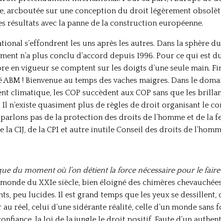
ce, arcboutée sur une conception du droit légèrement obsolète
es résultats avec la panne de la construction européenne.
tional s’effondrent les uns après les autres. Dans la sphère d
nt n’a plus conclu d’accord depuis 1996. Pour ce qui est d
ore en vigueur se comptent sur les doigts d’une seule main. Fi
té ABM ! Bienvenue au temps des vaches maigres. Dans le doma
t climatique, les COP succèdent aux COP sans que les brillant
Il n’existe quasiment plus de règles de droit organisant le co
 parlons pas de la protection des droits de l’homme et de l
 la CIJ, de la CPI et autre inutile Conseil des droits de l’hom
ue du moment où l’on détient la force nécessaire pour le faire
e monde du XXIe siècle, bien éloigné des chimères chevauchées 
nts, peu lucides. Il est grand temps que les yeux se dessillen
u réel, celui d’une sidérante réalité, celle d’un monde sans f
nfiance, la loi de la jungle le droit positif. Faute d’un authen