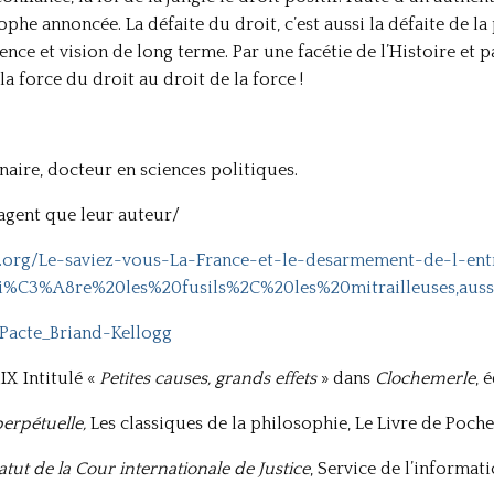
ophe annoncée. La défaite du droit, c’est aussi la défaite de la
ce et vision de long terme. Par une facétie de l’Histoire et p
la force du droit au droit de la force !
aire, docteur en sciences politiques.
agent que leur auteur/
ce.org/Le-saviez-vous-La-France-et-le-desarmement-de-l-en
rri%C3%A8re%20les%20fusils%2C%20les%20mitrailleuses
/Pacte_Briand-Kellogg
IX Intitulé «
Petites causes, grands effets
» dans
Clochemerle
, 
perpétuelle,
Les classiques de la philosophie, Le Livre de Poche
atut de la Cour internationale de Justice
, Service de l’informat