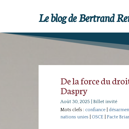
Le blog de Bertrand R
De la force du droit
Daspry
Août 30, 2025
|
Billet invité
Mots clefs :
confiance
|
désarme
nations unies
|
OSCE
|
Pacte Bria