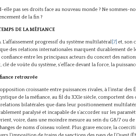
end-elle pas ses droits face au nouveau monde ? Ne sommes-no
ncement de la fin ?
 TEMPS DE LA MÉFIANCE
. L’affaissement progressif du système multilatéral
[7]
et, son c
tique des relations internationales marquent durablement de 
 confiance entre les principaux acteurs du concert des nations
, clé de voûte du système, s’efface devant la force, la puissanc
fiance retrouvée
l’opposition croissante entre puissances rivales, à l’instar des 
ystique de la méfiance, au fil du XXIe siècle, comportent des
relations bilatérales que dans leur positionnement multilatéra
ablement paralysé et incapable de s’accorder sur les paramèt
rient, voire, dans une moindre mesure au sein du G8/7 ou de
hanges de noms d’oiseau volent. Plus grave encore, la coerciti
vers l’imposition de trains de sanctions des pays de l’Ouest (