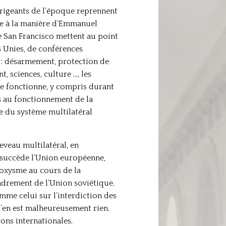
irigeants de l’époque reprennent
le à la manière d’Emmanuel
de San Francisco mettent au point
s Unies, de conférences
s : désarmement, protection de
 sciences, culture …, les
me fonctionne, y compris durant
ts au fonctionnement de la
re du système multilatéral
heveau multilatéral, en
 succède l’Union européenne,
roxysme au cours de la
ondrement de l’Union soviétique.
me celui sur l’interdiction des
 n’en est malheureusement rien.
ons internationales.