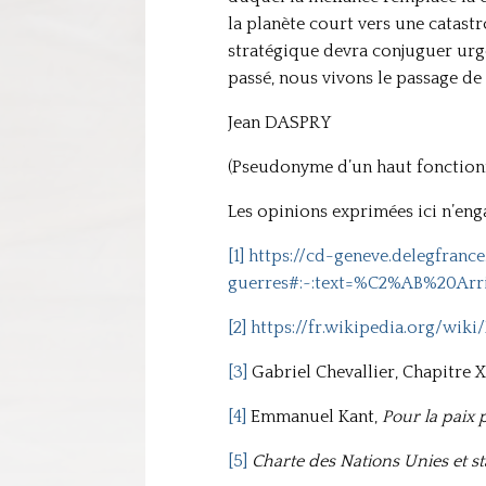
la planète court vers une catastr
stratégique devra conjuguer urgen
passé, nous vivons le passage de 
Jean DASPRY
(Pseudonyme d’un haut fonctionn
Les opinions exprimées ici n’eng
[1]
https://cd-geneve.delegfran
guerres#:~:text=%C2%AB%20A
[2]
https://fr.wikipedia.org/wiki
[3]
Gabriel Chevallier, Chapitre X
[4]
Emmanuel Kant,
Pour la paix 
[5]
Charte des Nations Unies et st