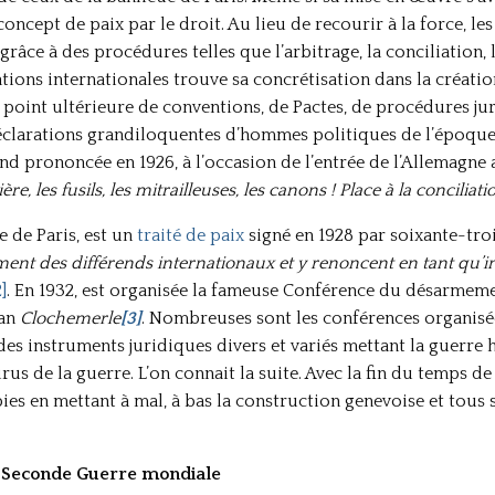
ept de paix par le droit. Au lieu de recourir à la force, les 
râce à des procédures telles que l’arbitrage, la conciliation,
tions internationales trouve sa concrétisation dans la créatio
u point ultérieure de conventions, de Pactes, de procédures j
éclarations grandiloquentes d’hommes politiques de l’époque. 
and prononcée en 1926, à l’occasion de l’entrée de l’Allemagne 
ère, les fusils, les mitrailleuses, les canons ! Place à la conciliation
e de Paris, est un
traité de paix
signé en 1928 par soixante-tro
ment des différends internationaux et y renoncent en tant qu’i
2]
. En 1932, est organisée la fameuse Conférence du désarmem
man
Clochemerle
[3]
. Nombreuses sont les conférences organisé
 des instruments juridiques divers et variés mettant la guerre h
rus de la guerre. L’on connait la suite. Avec la fin du temps d
s en mettant à mal, à bas la construction genevoise et tous s
s Seconde Guerre mondiale