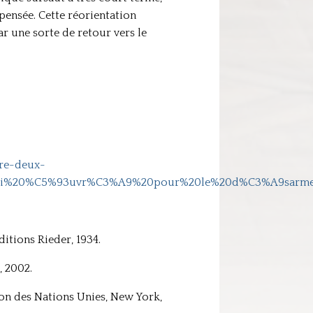
 pensée. Cette réorientation
ar une sorte de retour vers le
tre-deux-
,aussi%20%C5%93uvr%C3%A9%20pour%20le%20d%C3%A9sarm
éditions Rieder, 1934.
, 2002.
ion des Nations Unies, New York,