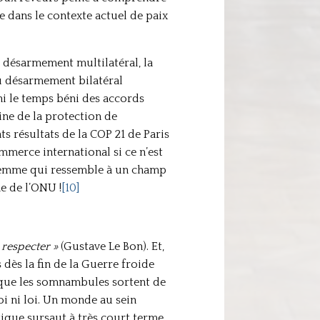
 dans le contexte actuel de paix
u désarmement multilatéral, la
u désarmement bilatéral
ni le temps béni des accords
ine de la protection de
s résultats de la COP 21 de Paris
mmerce international si ce n’est
a femme qui ressemble à un champ
me de l’ONU !
[10]
 respecter »
(Gustave Le Bon). Et,
dès la fin de la Guerre froide
t, que les somnambules sortent de
oi ni loi. Un monde au sein
tique sursaut à très court terme,