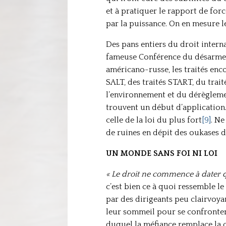
et à pratiquer le rapport de for
par la puissance. On en mesure l
Des pans entiers du droit interna
fameuse Conférence du désarmeme
américano-russe, les traités enc
SALT, des traités START, du trai
l’environnement et du dérèglemen
trouvent un début d’application. 
celle de la loi du plus fort
[9]
. Ne
de ruines en dépit des oukases de
UN MONDE SANS FOI NI LOI
« Le droit ne commence à dater q
c’est bien ce à quoi ressemble l
par des dirigeants peu clairvoya
leur sommeil pour se confronter a
duquel la méfiance remplace la co