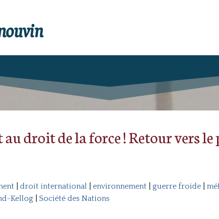
enouvin
 au droit de la force ! Retour vers le 
ment
|
droit international
|
environnement
|
guerre froide
|
méf
nd-Kellog
|
Société des Nations