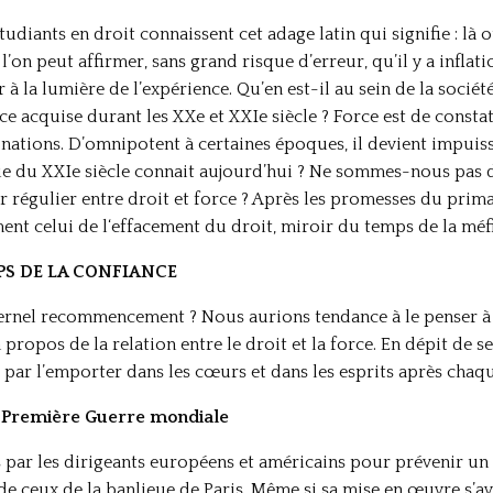
tudiants en droit connaissent cet adage latin qui signifie : là où
l’on peut affirmer, sans grand risque d’erreur, qu’il y a inflat
 à la lumière de l’expérience. Qu’en est-il au sein de la sociét
ce acquise durant les XXe et XXIe siècle ? Force est de constate
nations. D’omnipotent à certaines époques, il devient impuissa
e du XXIe siècle connait aujourd’hui ? Ne sommes-nous pas d
er régulier entre droit et force ? Après les promesses du prim
ment celui de l‘effacement du droit, miroir du temps de la méf
MPS DE LA CONFIANCE
éternel recommencement ? Nous aurions tendance à le penser à 
propos de la relation entre le droit et la force. En dépit de se
t par l’emporter dans les cœurs et dans les esprits après chaq
s Première Guerre mondiale
s par les dirigeants européens et américains pour prévenir un
 de ceux de la banlieue de Paris. Même si sa mise en œuvre s’a