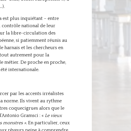
…).
 est plus inquiétant – entre
 contrôle national de leur
ur la libre-circulation des
opéenne, si patiemment réunis au
e harnais et les chercheurs en
a tout autrement pour la
 le métier. De proche en proche,
été internationale.
cer par les accents irréalistes
la norme. Ils vivent au rythme
autres coquecigrues alors que le
d’Antonio Gramsci : «
Le vieux
es monstres ».
En particulier, ceux
 doux rêveurs peine à comprendre