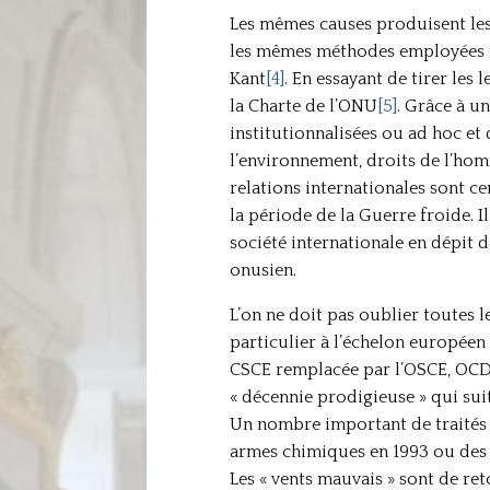
Les mêmes causes produisent les 
les mêmes méthodes employées tr
Kant
[4]
. En essayant de tirer les
la Charte de l’ONU
[5]
. Grâce à u
institutionnalisées ou ad hoc et
l’environnement, droits de l’hom
relations internationales sont ce
la période de la Guerre froide. 
société internationale en dépit 
onusien.
L’on ne doit pas oublier toutes l
particulier à l’échelon europée
CSCE remplacée par l’OSCE, OCDE 
« décennie prodigieuse » qui suit
Un nombre important de traités 
armes chimiques en 1993 ou des es
Les « vents mauvais » sont de ret