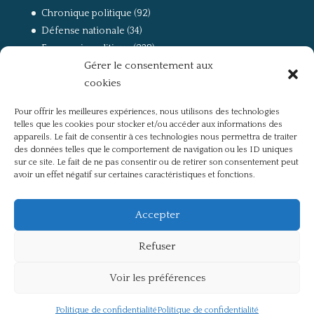
Chronique politique
(92)
Défense nationale
(34)
Economie politique
(238)
Gérer le consentement aux
Entretien
(168)
cookies
La guerre, la Résistance et la Déportation
(162)
la lutte des classes
(281)
Pour offrir les meilleures expériences, nous utilisons des technologies
Non classé
(42)
telles que les cookies pour stocker et/ou accéder aux informations des
Partis politiques, intelligentsia, médias
(750)
appareils. Le fait de consentir à ces technologies nous permettra de traiter
des données telles que le comportement de navigation ou les ID uniques
Présentation
(4)
sur ce site. Le fait de ne pas consentir ou de retirer son consentement peut
Références
(57)
avoir un effet négatif sur certaines caractéristiques et fonctions.
Res Publica
(649)
Union européenne
(238)
Accepter
Refuser
Voir les préférences
Politique de confidentialité
Mentions légales
Politique de confidentialité
Politique de confidentialité