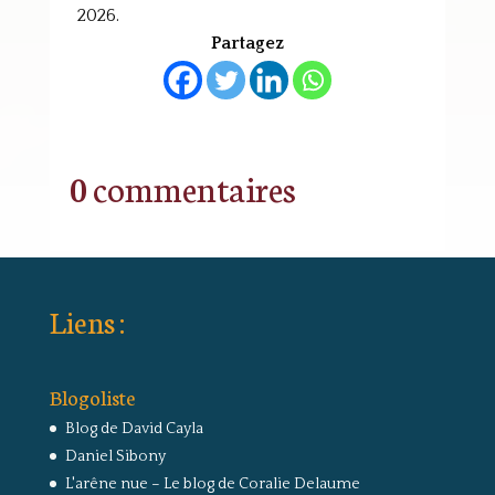
2026.
Partagez
0 commentaires
Liens :
Blogoliste
Blog de David Cayla
Daniel Sibony
L'arêne nue – Le blog de Coralie Delaume