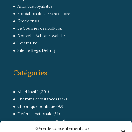
Archives royalistes
Fondation de la France libre
Greek crisis
Le Courrier des Balkans
Nouvelle Action royaliste
Revue Cité
Site de Régis Debray
Catégories
Billet invité
(270)
Chemins et distances
(372)
Chronique politique
(92)
Défense nationale
(34)
Economie politique
(238)
Gérer le consentement aux
Entretien
(168)