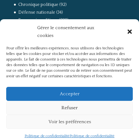
Chronique politique
(92)
Défense nationale
(34)
Economie politique
(238)
Gérer le consentement aux
Entretien
(168)
cookies
La guerre, la Résistance et la Déportation
(162)
la lutte des classes
(281)
Pour offrir les meilleures expériences, nous utilisons des technologies
Non classé
(42)
telles que les cookies pour stocker et/ou accéder aux informations des
Partis politiques, intelligentsia, médias
(750)
appareils. Le fait de consentir à ces technologies nous permettra de traiter
des données telles que le comportement de navigation ou les ID uniques
Présentation
(4)
sur ce site. Le fait de ne pas consentir ou de retirer son consentement peut
Références
(57)
avoir un effet négatif sur certaines caractéristiques et fonctions.
Res Publica
(649)
Union européenne
(238)
Accepter
Refuser
Voir les préférences
Politique de confidentialité
Mentions légales
Politique de confidentialité
Politique de confidentialité