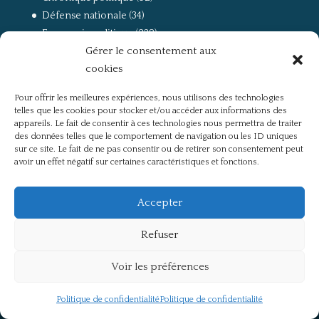
Défense nationale
(34)
Economie politique
(238)
Gérer le consentement aux
Entretien
(168)
cookies
La guerre, la Résistance et la Déportation
(162)
la lutte des classes
(281)
Pour offrir les meilleures expériences, nous utilisons des technologies
Non classé
(42)
telles que les cookies pour stocker et/ou accéder aux informations des
Partis politiques, intelligentsia, médias
(750)
appareils. Le fait de consentir à ces technologies nous permettra de traiter
des données telles que le comportement de navigation ou les ID uniques
Présentation
(4)
sur ce site. Le fait de ne pas consentir ou de retirer son consentement peut
Références
(57)
avoir un effet négatif sur certaines caractéristiques et fonctions.
Res Publica
(649)
Union européenne
(238)
Accepter
Refuser
Voir les préférences
Politique de confidentialité
Mentions légales
Politique de confidentialité
Politique de confidentialité