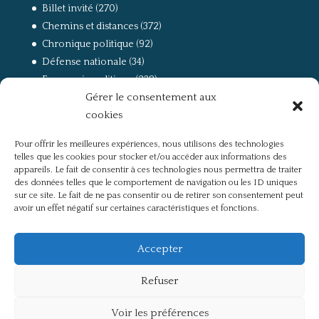
Billet invité
(270)
Chemins et distances
(372)
Chronique politique
(92)
Défense nationale
(34)
Economie politique
(238)
Gérer le consentement aux
Entretien
(168)
cookies
La guerre, la Résistance et la Déportation
(162)
la lutte des classes
(281)
Pour offrir les meilleures expériences, nous utilisons des technologies
Non classé
(42)
telles que les cookies pour stocker et/ou accéder aux informations des
Partis politiques, intelligentsia, médias
(750)
appareils. Le fait de consentir à ces technologies nous permettra de traiter
des données telles que le comportement de navigation ou les ID uniques
Présentation
(4)
sur ce site. Le fait de ne pas consentir ou de retirer son consentement peut
Références
(57)
avoir un effet négatif sur certaines caractéristiques et fonctions.
Res Publica
(649)
Union européenne
(238)
Accepter
Refuser
Voir les préférences