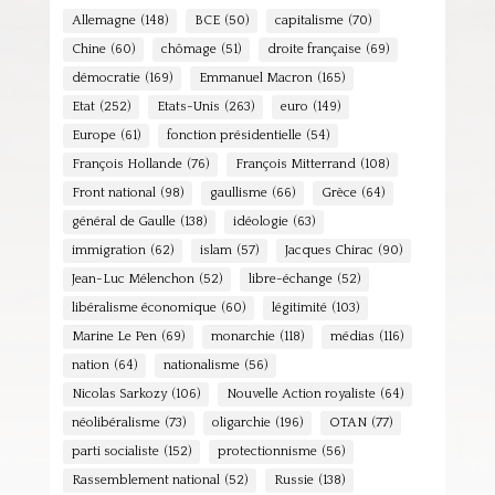
Allemagne
(148)
BCE
(50)
capitalisme
(70)
Chine
(60)
chômage
(51)
droite française
(69)
démocratie
(169)
Emmanuel Macron
(165)
Etat
(252)
Etats-Unis
(263)
euro
(149)
Europe
(61)
fonction présidentielle
(54)
François Hollande
(76)
François Mitterrand
(108)
Front national
(98)
gaullisme
(66)
Grèce
(64)
général de Gaulle
(138)
idéologie
(63)
immigration
(62)
islam
(57)
Jacques Chirac
(90)
Jean-Luc Mélenchon
(52)
libre-échange
(52)
libéralisme économique
(60)
légitimité
(103)
Marine Le Pen
(69)
monarchie
(118)
médias
(116)
nation
(64)
nationalisme
(56)
Nicolas Sarkozy
(106)
Nouvelle Action royaliste
(64)
néolibéralisme
(73)
oligarchie
(196)
OTAN
(77)
parti socialiste
(152)
protectionnisme
(56)
Rassemblement national
(52)
Russie
(138)