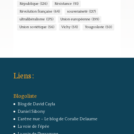
République
(126)
Résistance
(91)
Révolution française
(64)
souveraineté
(137)
ultralibéralisme
(175)
Union européenne
(199)
Union soviétique
(56)
Vichy
(54)
Yougoslavie
(50)
Liens :
Blogoliste
Blog de David Cayla
Daniel Sibony
L'arêne nue – Le blog de Coralie Delaume
La voie de l'épée
La voix de l'hexagone