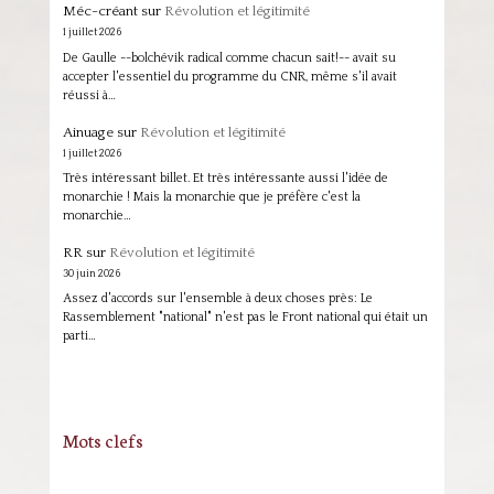
Méc-créant
sur
Révolution et légitimité
1 juillet 2026
De Gaulle --bolchévik radical comme chacun sait!-- avait su
accepter l'essentiel du programme du CNR, même s'il avait
réussi à…
Ainuage
sur
Révolution et légitimité
1 juillet 2026
Très intéressant billet. Et très intéressante aussi l'idée de
monarchie ! Mais la monarchie que je préfère c'est la
monarchie…
RR
sur
Révolution et légitimité
30 juin 2026
Assez d'accords sur l'ensemble à deux choses près: Le
Rassemblement "national" n'est pas le Front national qui était un
parti…
Mots clefs