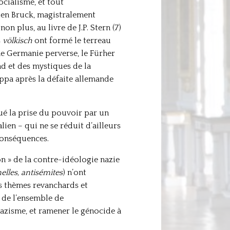
cialisme, et tout
 den Bruck, magistralement
n plus, au livre de J.P. Stern (7)
s
völkisch
ont formé le terreau
e Germanie perverse, le Fürher
nd et des mystiques de la
ppa après la défaite allemande
ué la prise du pouvoir par un
ien – qui ne se réduit d’ailleurs
conséquences.
on » de la contre-idéologie nazie
elles, antisémites
) n’ont
es thèmes revanchards et
, de l’ensemble de
nazisme, et ramener le génocide à