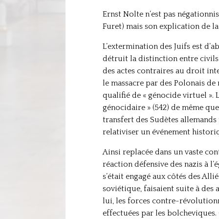
Ernst Nolte n’est pas négationnis
Furet) mais son explication de l
L’extermination des Juifs est d’a
détruit la distinction entre civi
des actes contraires au droit int
le massacre par des Polonais de 
qualifié de « génocide virtuel »
génocidaire » (542) de même que 
transfert des Sudètes allemands n
relativiser un événement historiq
Ainsi replacée dans un vaste con
réaction défensive des nazis à l’
s’était engagé aux côtés des Alli
soviétique, faisaient suite à de
lui, les forces contre-révolution
effectuées par les bolcheviques. 