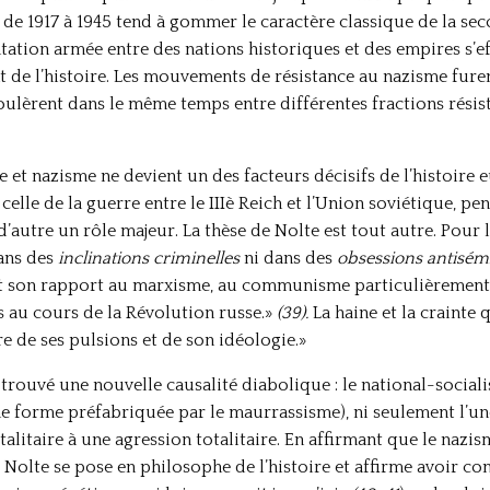
 de 1917 à 1945 tend à gommer le caractère classique de la se
tation armée entre des nations historiques et des empires s’e
de l’histoire. Les mouvements de résistance au nazisme furen
roulèrent dans le même temps entre différentes fractions résis
 et nazisme ne devient un des facteurs décisifs de l’histoire
elle de la guerre entre le IIIè Reich et l’Union soviétique, pe
’autre un rôle majeur. La thèse de Nolte est tout autre. Pour lu
dans des
inclinations criminelles
ni dans des
obsessions antisém
est son rapport au marxisme, au communisme particulièrement, 
s au cours de la Révolution russe.»
(39).
La haine et la crainte 
e de ses pulsions et de son idéologie.»
 trouvé une nouvelle causalité diabolique : le national-social
une forme préfabriquée par le maurrassisme), ni seulement l’u
otalitaire à une agression totalitaire. En affirmant que le nazi
Nolte se pose en philosophe de l’histoire et affirme avoir con