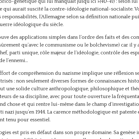
torico-génétique qui lui manquait jusqu’ici »
(40-41
) : selon lu
qui aurait suscité la contre-idéologie national-socialiste. Vo
 responsabilités, l’Allemagne selon sa définition nationale pui
uerre idéologique du siècle.
ouve des applications simples dans l’ordre des faits et des co
s sûrement qu’avec le communisme ou le bolchevisme) car il y a
hef, parti unique, rôle majeur de l’idéologie, contrôle des es
 de l’ennemi…
 effort de compréhension du nazisme implique une réflexion s
trisés : non seulement diverses formes de connaissances histor
out une solide culture anthropologique, philosophique et théo
eurs de sa discipline, avec pour toute ouverture la fréquent
and chose et qui rentre lui-même dans le champ d’investigati
i nazi jusqu’en 1944. La carence méthodologique est patente 
nt tenu pour essentiel.
ologies est pris en défaut dans son propre domaine. Sa genèse 