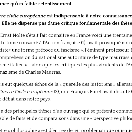
nce qu’un faible retentissement.
rre civile européenne
est indispensable à notre connaissance
Elle ne dispense pas d’une critique fondamentale des thèses
Ernst Nolte s’était fait connaître en France voici une trentain
Le tome consacré à l’Action française (1), avait provoqué notr
ste« une forme précoce du fascisme », l’éminent professeur à
ompréhension du nationalisme autoritaire de type maurrassien
me italien » – alors que les critiques les plus virulents de l’A
tinazisme de Charles Maurras.
is eut quelques échos de la « querelle des historiens » allem
Guerre Civile européenne
(2), que François Furet avait discuté 
le débat dans notre pays.
ion des principales thèses d’un ouvrage qui se présente comme
ble de faits et de comparaisons dans une « perspective philo
tte « philosophie » est d’entrée de jeu problématique puisque