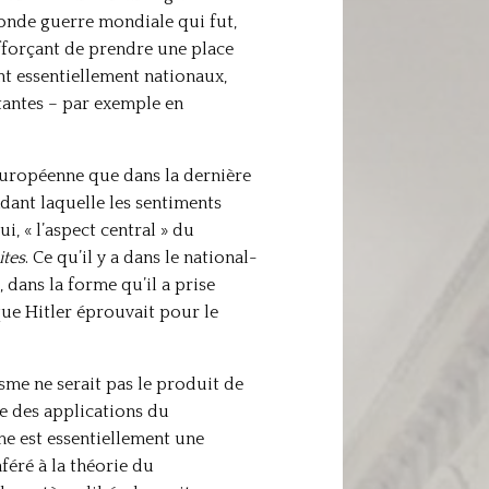
conde guerre mondiale qui fut,
fforçant de prendre une place
t essentiellement nationaux,
tantes – par exemple en
 européenne que dans la dernière
ndant laquelle les sentiments
i, « l’aspect central » du
ites
. Ce qu’il y a dans le national-
dans la forme qu’il a prise
que Hitler éprouvait pour le
isme ne serait pas le produit de
ne des applications du
sme est essentiellement une
féré à la théorie du