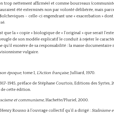
n trop nettement affirmée) et comme bourreaux (communistes, 
 auraient été exterminés non par volonté délibérée, mais parce
 Bolcheviques – celle-ci engendrant une « exacerbation » dont
sé.
st que la « copie » biologique de « l’original » que serait l’ex
veugle de son modèle explicatif le conduit à rejeter le caractè
me qu’il exonère de sa responsabilité : la masse documentaire 
isionnisme vulgaire.
 son époque
, tome I,
L’Action française
, Julliard, 1970.
1917-1945, préface de Stéphane Courtois, Editions des Syrtes, 2
de cette édition.
ascisme et communisme
, Hachette/Pluriel, 2000.
d’Henry Rousso à l’ouvrage collectif qu’il a dirigé :
Stalinisme
e