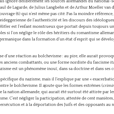
mais ignore délibérément les sources allemandes du national-so
Paul de Lagarde, de Julius Langbehn et de Arthur Moeller van
uvrage (6) qui n’est même pas cité. Pas la moindre référence, no
ideggerienne de l’authenticité et les discours des idéologue
Hitler est l’enfant monstrueux que portait depuis toujours un
ibles si l’on néglige le rôle des héritiers du romantisme allema
rmanique dans la formation d’un état d’esprit qui se dévelo
se d’une réaction au bolchevisme : au pire, elle aurait provoq
es anciens combattants, ou une forme nordiste du fascisme ital
azisme est un phénomène inouï, dans sa doctrine et dans ses 
spécifique du nazisme, mais il l’explique par une « exacerbati
ntre le bolchevisme. Il ajoute que les formes extrêmes (
crimin
 la nation allemande, qui aurait été surtout été attirée par l
isme. C’est négliger la participation, attestée de cent manières
persécution et à la déportation des Juifs et des opposants au 