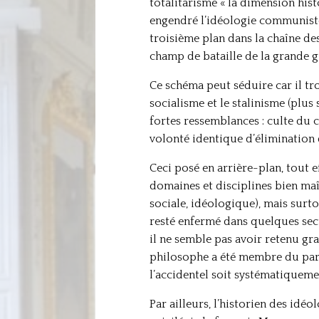
totalitarisme « la dimension his
engendré l’idéologie communiste 
troisième plan dans la chaîne des
champ de bataille de la grande g
Ce schéma peut séduire car il tr
socialisme et le stalinisme (plu
fortes ressemblances : culte du c
volonté identique d’élimination
Ceci posé en arrière-plan, tout
domaines et disciplines bien maî
sociale, idéologique), mais surt
resté enfermé dans quelques sect
il ne semble pas avoir retenu gr
philosophe a été membre du part
l’accidentel soit systématiqueme
Par ailleurs, l’historien des idé