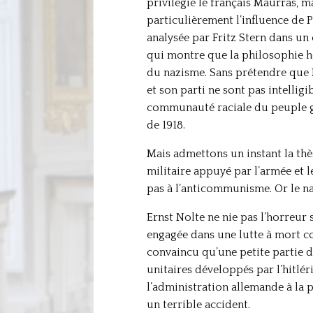
privilégie le français Maurras, 
particulièrement l’influence de 
analysée par Fritz Stern dans un o
qui montre que la philosophie he
du nazisme. Sans prétendre que 
et son parti ne sont pas intellig
communauté raciale du peuple ge
de 1918.
Mais admettons un instant la thè
militaire appuyé par l’armée et l
pas à l’anticommunisme. Or le n
Ernst Nolte ne nie pas l’horreur 
engagée dans une lutte à mort co
convaincu qu’une petite partie de
unitaires développés par l’hitlér
l’administration allemande à la 
un terrible accident.