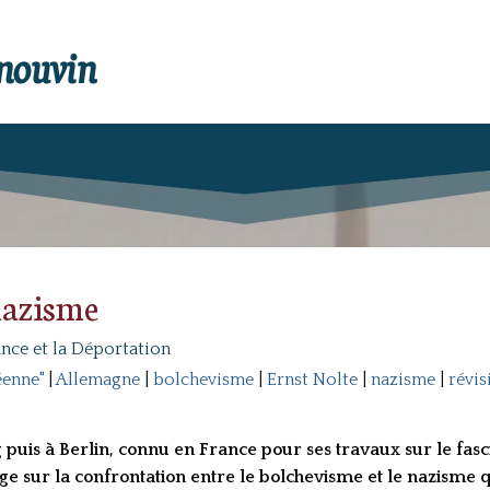
enouvin
 nazisme
ance et la Déportation
éenne"
|
Allemagne
|
bolchevisme
|
Ernst Nolte
|
nazisme
|
révi
 puis à Berlin, connu en France pour ses travaux sur le fasc
e sur la confrontation entre le bolchevisme et le nazisme qu