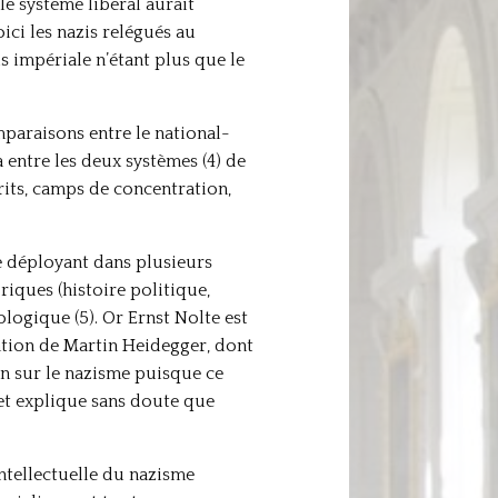
i le système libéral aurait
ici les nazis relégués au
s impériale n’étant plus que le
mparaisons entre le national-
 entre les deux systèmes (4) de
prits, camps de concentration,
e déployant dans plusieurs
iques (histoire politique,
logique (5). Or Ernst Nolte est
ation de Martin Heidegger, dont
on sur le nazisme puisque ce
et explique sans doute que
intellectuelle du nazisme