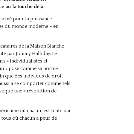
ce ou la touche déjà.
asciné pour la puissance
esses du monde moderne – en
locataires de la Maison Blanche
té par Johnny Halliday. Le
rs » individualistes et
» qui « pose comme sa norme
ein que des individus de droit
t aussi à se comporter comme tels
voque une « révolution de
méricaine où chacun est tenté par
re tous où chacun a peur de