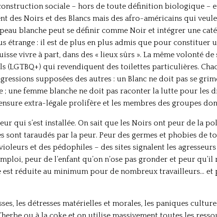
construction sociale – hors de toute définition biologique – e
ment des Noirs et des Blancs mais des afro-américains qui veul
a peau blanche peut se définir comme Noir et intégrer une cat
us étrange : il est de plus en plus admis que pour constituer 
isse vivre à part, dans des « lieux sûrs ». La même volonté de
 (LGTBQ+) qui revendiquent des toilettes particulières. Cha
agressions supposées des autres : un Blanc ne doit pas se grim
; une femme blanche ne doit pas raconter la lutte pour les dro
 censure extra-légale prolifère et les membres des groupes dom
eur qui s’est installée. On sait que les Noirs ont peur de la pol
 sont taraudés par la peur. Peur des germes et phobies de to
ioleurs et des pédophiles – des sites signalent les agresseurs
mploi, peur de l’enfant qu’on n’ose pas gronder et peur qu’il r
e est réduite au minimum pour de nombreux travailleurs… et p
sses, les détresses matérielles et morales, les paniques cultur
 l’herbe ou à la coke et on utilise massivement toutes les ress