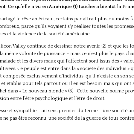
ent. Ce qu’elle a vu en Amérique (1) touchera bientôt la Fran
rtagé le rêve américain, certains par attrait plus ou moins f
 nombreux, parce qu’ils voyaient s’y réaliser toutes les prom
mes et la violence de la société américaine.
Silicon Valley continue de dessiner notre avenir (2) et que les 
a même volonté de puissance – mais ce n’est plus le pays chan
lade et les divers maux qui l’affectent sont issus des « valeu
ultivées. Ce peuple est entré dans la « société des individus 
st composée exclusivement d’individus, qu’il n’existe en son s
 et établis pour tels partout où il en est besoin, mais qui on
et dans « Le nouveau monde » (3). Cette nouvelle norme pro
sion entre l’être psychologique et l’être de droit.
esse et sympathie – au sens premier du terme – une société a
 de ne pas être reconnu, une société de la guerre de tous cont