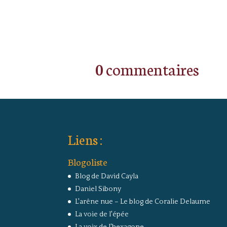
0 commentaires
Liens :
Blogoliste
Blog de David Cayla
Daniel Sibony
L'arêne nue – Le blog de Coralie Delaume
La voie de l'épée
La voix de l'hexagone