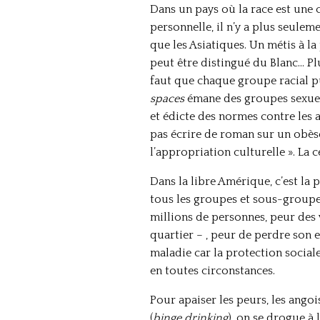
Dans un pays où la race est une 
personnelle, il n’y a plus seule
que les Asiatiques. Un métis à l
peut être distingué du Blanc… Pl
faut que chaque groupe racial pu
spaces
émane des groupes sexuels
et édicte des normes contre les 
pas écrire de roman sur un obèse 
l’appropriation culturelle ». La
Dans la libre Amérique, c’est la p
tous les groupes et sous-groupes
millions de personnes, peur des v
quartier – , peur de perdre son e
maladie car la protection social
en toutes circonstances.
Pour apaiser les peurs, les angoi
(
binge drinking
), on se drogue à