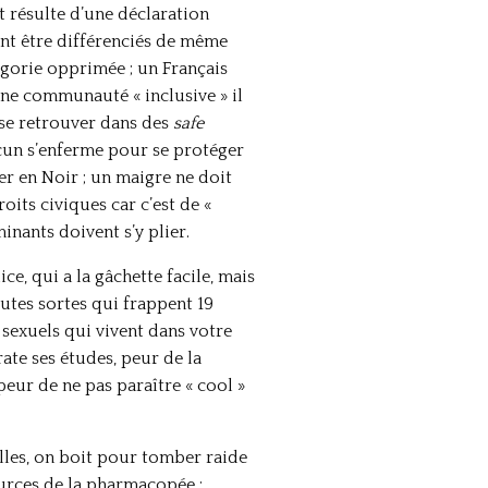
t résulte d’une déclaration
ent être différenciés de même
égorie opprimée ; un Français
une communauté « inclusive » il
 se retrouver dans des
safe
cun s’enferme pour se protéger
er en Noir ; un maigre ne doit
its civiques car c’est de «
inants doivent s’y plier.
ice, qui a la gâchette facile, mais
utes sortes qui frappent 19
 sexuels qui vivent dans votre
ate ses études, peur de la
eur de ne pas paraître « cool »
elles, on boit pour tomber raide
ources de la pharmacopée :