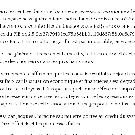
 euro est entrée dans une logique de récession. L’économie al
 française ne va guère mieux : notre taux de croissance a été 
867f5810a6e7939b0d429d6d385a097373e163} en 2002 et Francis
issance du PIB de 2,5{9ef37f79404ed75b38bb3fa19d867f5810a6
nnée. En fait, un résultat négatif n’est pas impossible, en Franc
a crise générale : licenciements massifs, faillites de sociétés e
re des chômeurs dans les prochains mois.
vernementale affirmera que les mauvais résultats conjoncture
est faux car la situation économique et financières s’est dégr
outre, les citoyens d’Europe, auxquels on se réfère de temps 
forteresse euro », censée les protéger contre les agressions ext
 papier, si l’on ose cette association d’images pour le moins ri
02 par Jacques Chirac ne saurait être portée au crédit du sys
ères officiels et les promesses faites.