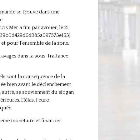
lemande se trouve dans une
de
 Mer a fini par avouer, le 21
e7939b0d429d6d385a097373e163}
e et pour l’ensemble de la zone.
t ravages dans la sous-traitance
ls sont la conséquence de la
adée bien avant le déclenchement
à autre, se souviennent du slogan
érieures. Hélas, l’euro-
squée.
tème monétaire et financier