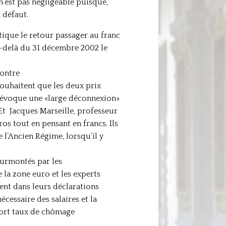
’est pas négligeable puisque,
 défaut.
ique le retour passager au franc
u-delà du 31 décembre 2002 le
ontre
uhaitent que les deux prix
EE évoque une «large déconnexion»
Et Jacques Marseille, professeur
os tout en pensant en francs. Ils
 l’Ancien Régime, lorsqu’il y
surmontés par les
 la zone euro et les experts
ient dans leurs déclarations
écessaire des salaires et la
 fort taux de chômage