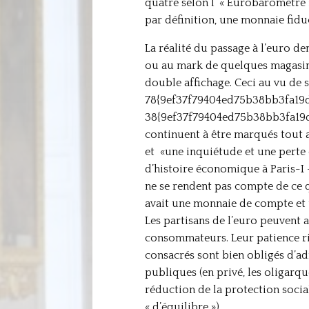
quatre selon l’ « Eurobaromètre 
par définition, une monnaie fidu
La réalité du passage à l’euro 
ou au mark de quelques magasins
double affichage. Ceci au vu de
78{9ef37f79404ed75b38bb3fa19d
38{9ef37f79404ed75b38bb3fa19d8
continuent à être marqués tout a
et «une inquiétude et une perte
d’histoire économique à Paris-I 
ne se rendent pas compte de ce qu
avait une monnaie de compte et u
Les partisans de l’euro peuvent 
consommateurs. Leur patience ris
consacrés sont bien obligés d’adm
publiques (en privé, les oligarqu
réduction de la protection social
« d’équilibre »).