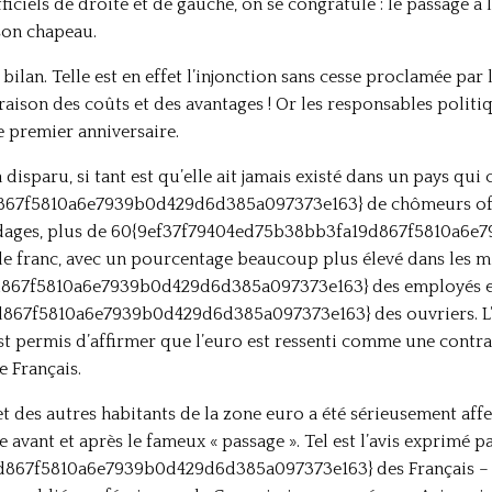
iciels de droite et de gauche, on se congratule : le passage à l’
son chapeau.
 bilan. Telle est en effet l’injonction sans cesse proclamée par 
aison des coûts et des avantages ! Or les responsables politi
e premier anniversaire.
isparu, si tant est qu’elle ait jamais existé dans un pays qui
7f5810a6e7939b0d429d6d385a097373e163} de chômeurs officie
ondages, plus de 60{9ef37f79404ed75b38bb3fa19d867f5810a6
 le franc, avec un pourcentage beaucoup plus élevé dans les mi
d867f5810a6e7939b0d429d6d385a097373e163} des employés e
67f5810a6e7939b0d429d6d385a097373e163} des ouvriers. L’ex
est permis d’affirmer que l’euro est ressenti comme une contr
 Français.
t des autres habitants de la zone euro a été sérieusement affe
vant et après le fameux « passage ». Tel est l’avis exprimé p
867f5810a6e7939b0d429d6d385a097373e163} des Français – e