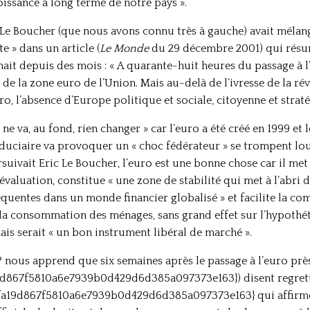
oissance à long terme de notre pays ».
Le Boucher (que nous avons connu très à gauche) avait mélang
e » dans un article (
Le Monde
du 29 décembre 2001) qui résum
it depuis des mois : « A quarante-huit heures du passage à l
 de la zone euro de l’Union. Mais au-delà de l’ivresse de la rév
ro, l’absence d’Europe politique et sociale, citoyenne et strat
ne va, au fond, rien changer » car l’euro a été créé en 1999 e
fiduciaire va provoquer un « choc fédérateur » se trompent l
rsuivait Eric Le Boucher, l’euro est une bonne chose car il me
valuation, constitue « une zone de stabilité qui met à l’abri 
réquentes dans un monde financier globalisé » et facilite la c
 la consommation des ménages, sans grand effet sur l’hypothéti
ais serait « un bon instrument libéral de marché ».
 nous apprend que six semaines après le passage à l’euro près
867f5810a6e7939b0d429d6d385a097373e163}) disent regretter
a19d867f5810a6e7939b0d429d6d385a097373e163} qui affirment