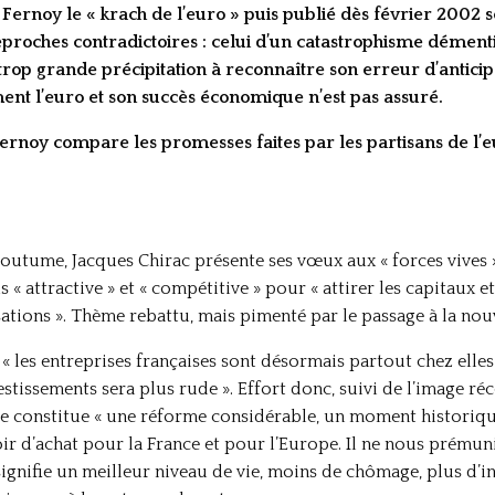
Fernoy le « krach de l’euro » puis publié dès février 2002 
proches contradictoires : celui d’un catastrophisme démenti 
rop grande précipitation à reconnaître son erreur d’anticipa
ment l’euro et son succès économique n’est pas assuré.
ernoy compare les promesses faites par les partisans de l’eur
 coutume, Jacques Chirac présente ses vœux aux « forces vives »
« attractive » et « compétitive » pour « attirer les capitaux et l
sations ». Thème rebattu, mais pimenté par le passage à la nou
 « les entreprises françaises sont désormais partout chez elles 
estissements sera plus rude ». Effort donc, suivi de l’image r
e constitue « une réforme considérable, un moment historique 
r d’achat pour la France et pour l’Europe. Il ne nous prémunit
signifie un meilleur niveau de vie, moins de chômage, plus d’in