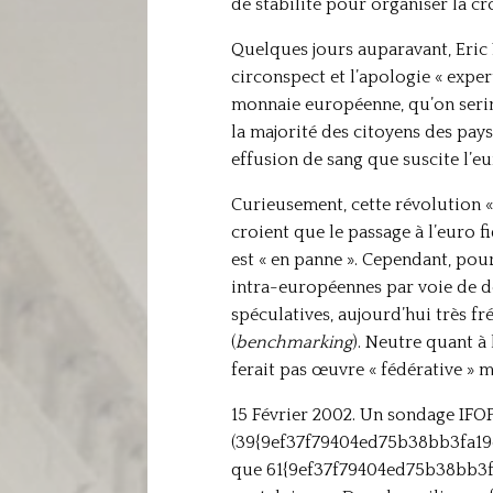
de stabilité pour organiser la cr
Quelques jours auparavant, Eric 
circonspect et l’apologie « expert
monnaie européenne, qu’on serina
la majorité des citoyens des pays
effusion de sang que suscite l’eu
Curieusement, cette révolution « 
croient que le passage à l’euro 
est « en panne ». Cependant, pou
intra-européennes par voie de dé
spéculatives, aujourd’hui très f
(
benchmarking
). Neutre quant à
ferait pas œuvre « fédérative » m
15 Février 2002. Un sondage IFOP
(39{9ef37f79404ed75b38bb3fa19d
que 61{9ef37f79404ed75b38bb3f