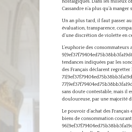
nostalgiques. Dans les milieux off
Cassandre n’a plus qu’à manger 
Un an plus tard, il faut passer au
évaluation, transparence, compar
d’une discrétion de violette en c
L’euphorie des consommateurs a d
9{9ef37f79404ed75b38bb3fa19d86
tendances indiquées par les s
des Français déclarent regretter
71{9ef37f79404ed75b38bb3fa19
77{9ef37f79404ed75b38bb3fa19d8
sans doute contestable, mais il 
douloureuse, par une majorité de
Le pouvoir d’achat des Français e
biens de consommation courante a
96{9ef37f79404ed75b38bb3fa19d