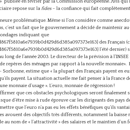
» publiée en février par la Commission européenne. Avis qui n
ciaire repose sur la
fides
– la confiance qui fait complètement
demeure problématique. Même si l’on considère comme anecdot
, c’est un fait que le gouvernement a décidé de maintenir a
 sondages indiquant que
867f5810a6e7939b0d429d6d385a097373e163} des Français (c
67f5810a6e7939b0d429d6d385a097373e163} l’été dernier) so
u long de l’année 2003. Le directeur de la prévision à l’INS
 de repères des ménages par rapport à la nouvelle monnaie». 
– Sorbonne, estime que « la plupart des Français payent en eur
’ils payent. La situation actuelle me fait penser à la France de
ne monnaie d’usage ». L’euro, monnaie de régression !
affirmer que ces obstacles psychologiques seront finalement 
que d’être mise à rude épreuve car les dirigeants des pays de
ettre que l’euro n’a pas eu les effets bénéfiques qu’ils vanta
es avouent des objectifs très différents, notamment la baisse n
e au nom de « l’attractivité » des salaires et le maintien d’un