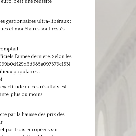
euro, c’est une réussite.
les gestionnaires ultra-libéraux :
ques et monétaires sont restés
 comptait
ls l’année dernière. Selon les
e7939b0d429d6d385a097373e163}
lieux populaires :
t
actitude de ces résultats est
ainte, plus ou moins
cté par la hausse des prix des
ar
t par trois européens sur