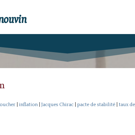
enouvin
an
Boucher
|
inflation
|
Jacques Chirac
|
pacte de stabilité
|
taux d