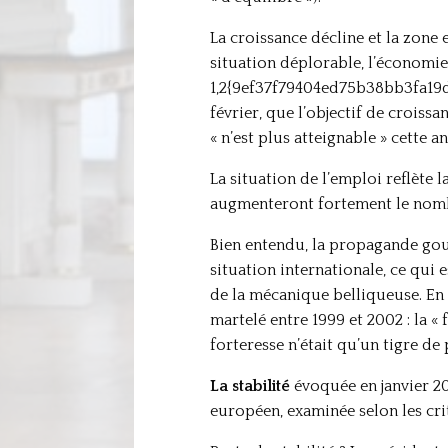
La croissance décline et la zone
situation déplorable, l’économie
1,2{9ef37f79404ed75b38bb3fa19d
février, que l’objectif de cro
« n’est plus atteignable » cette a
La situation de l’emploi reflète l
augmenteront fortement le nomb
Bien entendu, la propagande gou
situation internationale, ce qui 
de la mécanique belliqueuse. En 
martelé entre 1999 et 2002 : la « 
forteresse n’était qu’un tigre de
La stabilité
évoquée en janvier 20
européen, examinée selon les crit