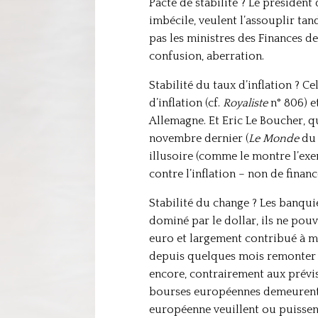
Pacte de stabilité ? Le président
imbécile, veulent l’assouplir ta
pas les ministres des Finances de
confusion, aberration.
Stabilité du taux d’inflation ? C
d’inflation (cf.
Royaliste
n° 806) et
Allemagne. Et Eric Le Boucher, q
novembre dernier (
Le Monde
du 
illusoire (comme le montre l’exe
contre l’inflation – non de finan
Stabilité du change ? Les banqui
dominé par le dollar, ils ne pouv
euro et largement contribué à ma
depuis quelques mois remonter l’
encore, contrairement aux prévi
bourses européennes demeurent « 
européenne veuillent ou puissent