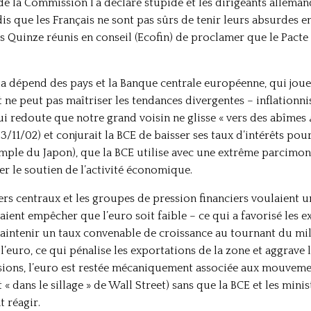
 de la Commission l’a déclaré stupide et les dirigeants alleman
ndis que les Français ne sont pas sûrs de tenir leurs absurdes
s Quinze réunis en conseil (Ecofin) de proclamer que le Pacte 
ela dépend des pays et la Banque centrale européenne, qui joue
 ne peut pas maîtriser les tendances divergentes – inflationnis
ui redoute que notre grand voisin ne glisse « vers des abîmes
3/11/02) et conjurait la BCE de baisser ses taux d’intérêts po
mple du Japon), que la BCE utilise avec une extrême parcimonie
cer le soutien de l’activité économique.
ers centraux et les groupes de pression financiers voulaient 
aient empêcher que l’euro soit faible – ce qui a favorisé les 
intenir un taux convenable de croissance au tournant du millé
euro, ce qui pénalise les exportations de la zone et aggrave 
sions, l’euro est restée mécaniquement associée aux mouveme
dans le sillage » de Wall Street) sans que la BCE et les minis
 réagir.