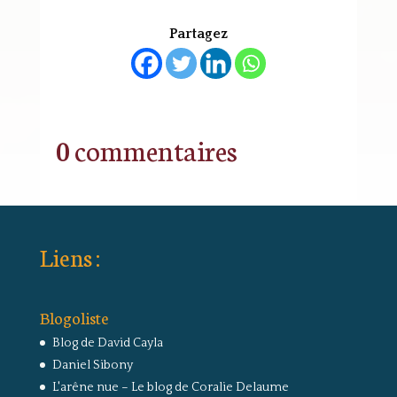
Partagez
0 commentaires
Liens :
Blogoliste
Blog de David Cayla
Daniel Sibony
L'arêne nue – Le blog de Coralie Delaume