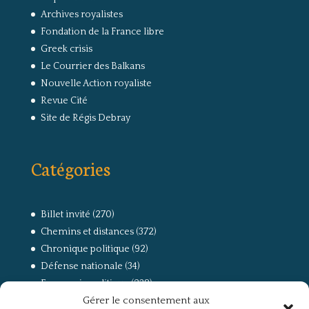
Archives royalistes
Fondation de la France libre
Greek crisis
Le Courrier des Balkans
Nouvelle Action royaliste
Revue Cité
Site de Régis Debray
Catégories
Billet invité
(270)
Chemins et distances
(372)
Chronique politique
(92)
Défense nationale
(34)
Economie politique
(238)
Gérer le consentement aux
Entretien
(168)