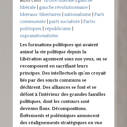
Mots clefs :
droite libérale
|
gauche
libérale
|
gauche révolutionnaire
|
libéraux-libertaires
|
nationalisme
|
Parti
communiste
|
parti socialiste
|
Partis
politiques
|
républicains
|
supranationalistes
Les formations politiques qui avaient
animé la vie politique depuis la
Libération agonisent sous nos yeux, ou se
recomposent en sacrifiant leurs
principes. Des intellectuels qu’on croyait
liés par des soucis communs se
déchirent. Des alliances se font et se
défont à l’intérieur des grandes familles
politiques, dont les contours sont
devenus flous. Décompositions,
flottements et polémiques annoncent
des réalignements stratégiques en vue