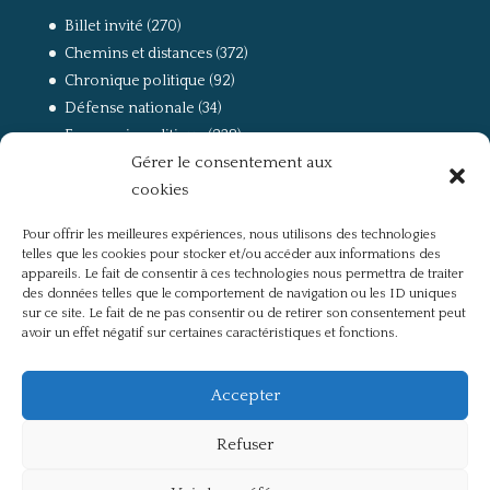
Billet invité
(270)
Chemins et distances
(372)
Chronique politique
(92)
Défense nationale
(34)
Economie politique
(238)
Gérer le consentement aux
Entretien
(168)
cookies
La guerre, la Résistance et la Déportation
(162)
la lutte des classes
(281)
Pour offrir les meilleures expériences, nous utilisons des technologies
Non classé
(42)
telles que les cookies pour stocker et/ou accéder aux informations des
Partis politiques, intelligentsia, médias
(750)
appareils. Le fait de consentir à ces technologies nous permettra de traiter
des données telles que le comportement de navigation ou les ID uniques
Présentation
(4)
sur ce site. Le fait de ne pas consentir ou de retirer son consentement peut
Références
(57)
avoir un effet négatif sur certaines caractéristiques et fonctions.
Res Publica
(649)
Union européenne
(238)
Accepter
Refuser