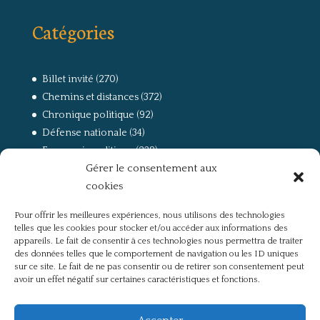
Catégories
Billet invité
(270)
Chemins et distances
(372)
Chronique politique
(92)
Défense nationale
(34)
Economie politique
(238)
Gérer le consentement aux
Entretien
(168)
cookies
La guerre, la Résistance et la Déportation
(162)
la lutte des classes
(281)
Pour offrir les meilleures expériences, nous utilisons des technologies
Non classé
(42)
telles que les cookies pour stocker et/ou accéder aux informations des
Partis politiques, intelligentsia, médias
(750)
appareils. Le fait de consentir à ces technologies nous permettra de traiter
des données telles que le comportement de navigation ou les ID uniques
Présentation
(4)
sur ce site. Le fait de ne pas consentir ou de retirer son consentement peut
Références
(57)
avoir un effet négatif sur certaines caractéristiques et fonctions.
Res Publica
(649)
Union européenne
(238)