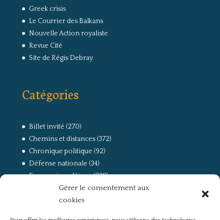
Greek crisis
Le Courrier des Balkans
Nouvelle Action royaliste
Revue Cité
Site de Régis Debray
Catégories
Billet invité
(270)
Chemins et distances
(372)
Chronique politique
(92)
Défense nationale
(34)
Economie politique
(238)
Gérer le consentement aux
Entretien
(168)
cookies
La guerre, la Résistance et la Déportation
(162)
la lutte des classes
(281)