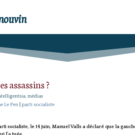
enouvin
es assassins ?
ntelligentsia, médias
e Le Pen
|
parti socialiste
rti socialiste, le 14 juin, Manuel Valls a déclaré que la gauc
i l’a tuée.