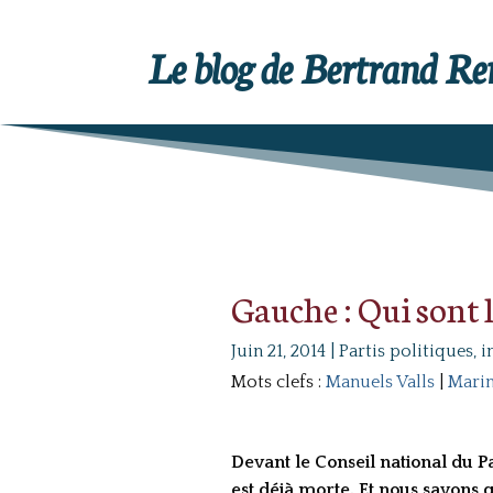
Le blog de Bertrand R
Gauche : Qui sont l
Juin 21, 2014
|
Partis politiques, i
Mots clefs :
Manuels Valls
|
Marin
Devant le Conseil national du Pa
est déjà morte. Et nous savons qu