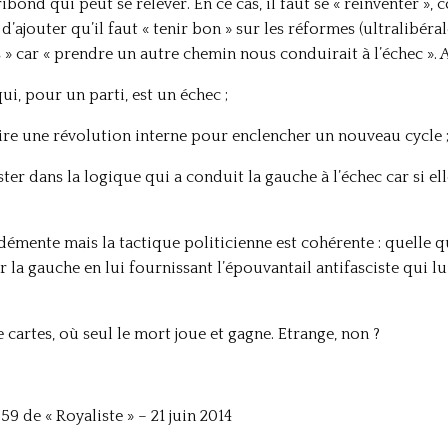
ibond qui peut se relever. En ce cas, il faut se « réinventer »,
’ajouter qu’il faut « tenir bon » sur les réformes (ultralibérale
» car « prendre un autre chemin nous conduirait à l’échec ». 
i, pour un parti, est un échec ;
ire une révolution interne pour enclencher un nouveau cycle 
ter dans la logique qui a conduit la gauche à l’échec car si elle
 démente mais la tactique politicienne est cohérente : quelle q
r la gauche en lui fournissant l’épouvantail antifasciste qui l
artes, où seul le mort joue et gagne. Etrange, non ?
9 de « Royaliste » – 21 juin 2014