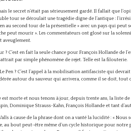
mais le secret n’était pas sérieusement gardé. Il fallait que l’
ble tour se déroulait une tragédie digne de l’antique : l’irré
Pen au second tour de la présentielle » avec un pays qui peut se
uche peut mourir ». Les commentateurs ont glosé sur la solenni
et aveuglement.
ur ? C’est en fait la seule chance pour François Hollande de l
attrait par simple phénomène de rejet. Telle est la filouterie.
e Pen ? C’est l’appel à la mobilisation antifasciste qui devrai
dérée autour du sauveur qui arrivera, comme il se doit, tout c
est morte et nous tenons à jour, depuis trente ans, la liste de 
spin, Dominique Strauss-Kahn, François Hollande et tant d’au
alls à cause de la phrase dont on a vanté la lucidité : « Nou
, au bout peut-être même d’un cycle historique pour notre pa