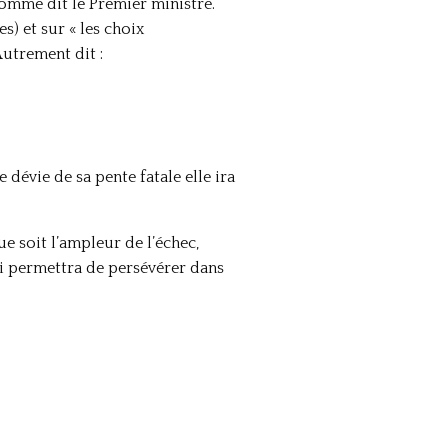
 comme dit le Premier ministre.
s) et sur « les choix
Autrement dit :
;
 dévie de sa pente fatale elle ira
ue soit l’ampleur de l’échec,
ui permettra de persévérer dans