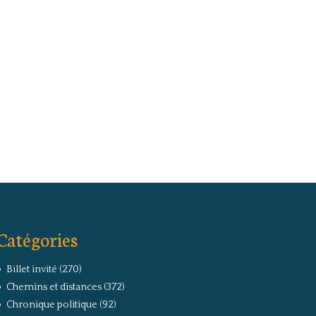
Catégories
Billet invité
(270)
Chemins et distances
(372)
Chronique politique
(92)