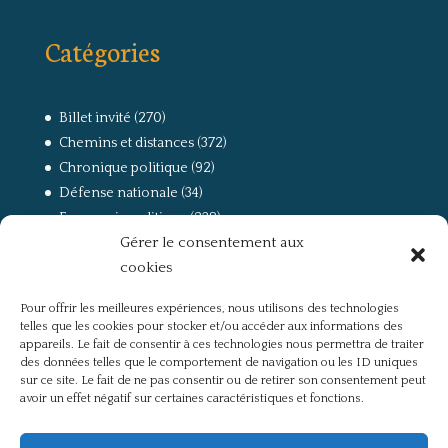
Catégories
Billet invité
(270)
Chemins et distances
(372)
Chronique politique
(92)
Défense nationale
(34)
Economie politique
(238)
Gérer le consentement aux
Entretien
(168)
cookies
La guerre, la Résistance et la Déportation
(162)
la lutte des classes
(281)
Pour offrir les meilleures expériences, nous utilisons des technologies
Non classé
(42)
telles que les cookies pour stocker et/ou accéder aux informations des
Partis politiques, intelligentsia, médias
(750)
appareils. Le fait de consentir à ces technologies nous permettra de traiter
des données telles que le comportement de navigation ou les ID uniques
Présentation
(4)
sur ce site. Le fait de ne pas consentir ou de retirer son consentement peut
Références
(57)
avoir un effet négatif sur certaines caractéristiques et fonctions.
Res Publica
(649)
Union européenne
(238)