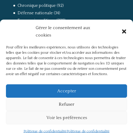
Chronique politique
(92)
Défense nationale
(34)
Economie politique
(238)
Gérer le consentement aux
Entretien
(168)
cookies
La guerre, la Résistance et la Déportation
(162)
la lutte des classes
(281)
Pour offrir les meilleures expériences, nous utilisons des technologies
Non classé
(42)
telles que les cookies pour stocker et/ou accéder aux informations des
Partis politiques, intelligentsia, médias
(750)
appareils. Le fait de consentir à ces technologies nous permettra de traiter
des données telles que le comportement de navigation ou les ID uniques
Présentation
(4)
sur ce site. Le fait de ne pas consentir ou de retirer son consentement peut
Références
(57)
avoir un effet négatif sur certaines caractéristiques et fonctions.
Res Publica
(649)
Union européenne
(238)
Accepter
Refuser
Voir les préférences
Politique de confidentialité
Mentions légales
Politique de confidentialité
Politique de confidentialité