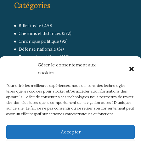
Catégories
Billet invité
(270)
Chemins et distances
(372)
Chronique politique
(92)
Défense nationale
(34)
Economie politique
(238)
Gérer le consentement aux
Entretien
(168)
cookies
La guerre, la Résistance et la Déportation
(162)
la lutte des classes
(281)
Pour offrir les meilleures expériences, nous utilisons des technologies
Non classé
(42)
telles que les cookies pour stocker et/ou accéder aux informations des
Partis politiques, intelligentsia, médias
(750)
appareils. Le fait de consentir à ces technologies nous permettra de traiter
des données telles que le comportement de navigation ou les ID uniques
Présentation
(4)
sur ce site. Le fait de ne pas consentir ou de retirer son consentement peut
Références
(57)
avoir un effet négatif sur certaines caractéristiques et fonctions.
Res Publica
(649)
Union européenne
(238)
Accepter