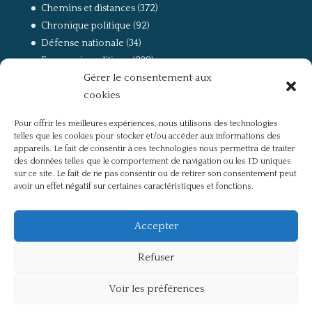
Chemins et distances
(372)
Chronique politique
(92)
Défense nationale
(34)
Economie politique
(238)
Gérer le consentement aux
Entretien
(168)
cookies
La guerre, la Résistance et la Déportation
(162)
la lutte des classes
(281)
Pour offrir les meilleures expériences, nous utilisons des technologies
Non classé
(42)
telles que les cookies pour stocker et/ou accéder aux informations des
Partis politiques, intelligentsia, médias
(750)
appareils. Le fait de consentir à ces technologies nous permettra de traiter
des données telles que le comportement de navigation ou les ID uniques
Présentation
(4)
sur ce site. Le fait de ne pas consentir ou de retirer son consentement peut
Références
(57)
avoir un effet négatif sur certaines caractéristiques et fonctions.
Res Publica
(649)
Union européenne
(238)
Accepter
Refuser
Voir les préférences
Politique de confidentialité
Mentions légales