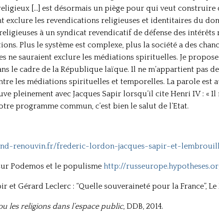
 religieux […] est désormais un piège pour qui veut construire 
nt exclure les revendications religieuses et identitaires du do
 religieuses à un syndicat revendicatif de défense des intérêts
ons. Plus le système est complexe, plus la société a des chan
es ne sauraient exclure les médiations spirituelles. Je propose 
ans le cadre de la République laïque. Il ne m’appartient pas 
ntre les médiations spirituelles et temporelles. La parole est
uve pleinement avec Jacques Sapir lorsqu’il cite Henri IV : « Il
notre programme commun, c’est bien le salut de l’Etat.
rand-renouvin.fr/frederic-lordon-jacques-sapir-et-lembroui
ir sur Podemos et le populisme
http://russeurope.hypotheses.o
pir et Gérard Leclerc : “Quelle souveraineté pour la France”, Le
 ou les religions dans l’espace public
, DDB, 2014.