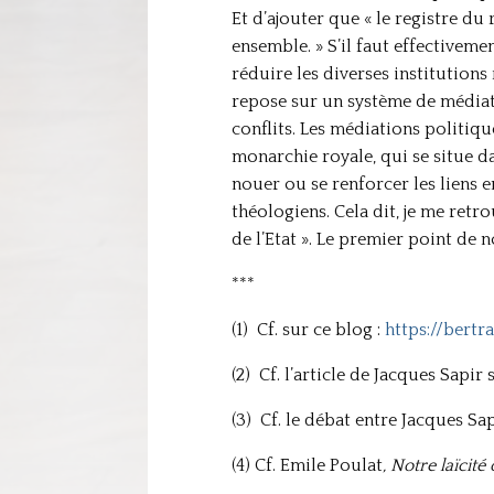
Et d’ajouter que « le registre du
ensemble. » S’il faut effectiveme
réduire les diverses institutions
repose sur un système de médiati
conflits. Les médiations politiqu
monarchie royale, qui se situe d
nouer ou se renforcer les liens e
théologiens. Cela dit, je me retro
de l’Etat ». Le premier point de 
***
(1) Cf. sur ce blog :
https://bert
(2) Cf. l’article de Jacques Sap
(3) Cf. le débat entre Jacques Sa
(4) Cf. Emile Poulat
, Notre laïcité