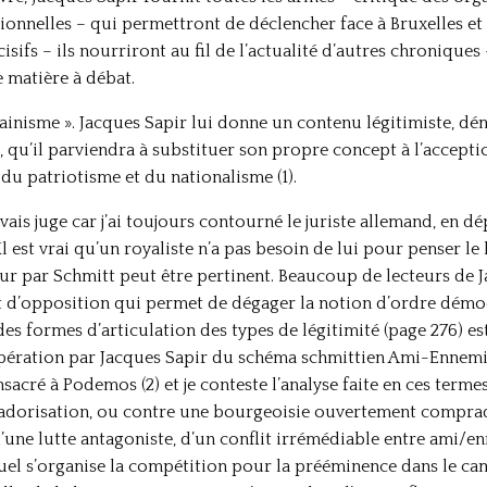
onnelles – qui permettront de déclencher face à Bruxelles et B
isifs – ils nourriront au fil de l’actualité d’autres chroniques
e matière à débat.
ainisme ». Jacques Sapir lui donne un contenu légitimiste, dé
t, qu’il parviendra à substituer son propre concept à l’accept
u patriotisme et du nationalisme (1).
vais juge car j’ai toujours contourné le juriste allemand, en d
 est vrai qu’un royaliste n’a pas besoin de lui pour penser le l
ur par Schmitt peut être pertinent. Beaucoup de lecteurs de 
 d’opposition qui permet de dégager la notion d’ordre démoc
es formes d’articulation des types de légitimité (page 276) est 
pération par Jacques Sapir du schéma schmittien Ami-Ennemi,
acré à Podemos (2) et je conteste l’analyse faite en ces termes 
dorisation, ou contre une bourgeoisie ouvertement comprado
d’une lutte antagoniste, d’un conflit irrémédiable entre ami/enn
uel s’organise la compétition pour la prééminence dans le cam