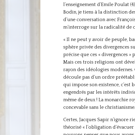
l’enseignement d’Emile Poulat (4) 
Bodin, je tiens à la distinction d
d’une conversation avec François 
m’interroge sur la radicalité de 
« Il ne peut y avoir de peuple, ba
sphère privée des divergences sur 
précise que ces « divergences » p
Mais ces trois religions ont dév
rayon des idéologies modernes. Q
découle pas d’un ordre préétabli
qui impose son existence, c’est 
engendrés par les intérêts indivi
même de deux ! La monarchie royal
concevable sans le christianisme
Certes, Jacques Sapir n’ignore ri
théorisé « l’obligation d’évacuer
pouvons penser que nous avons ô