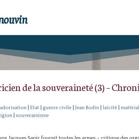
enouvin
icien de la souveraineté (3) – Chro
adorisation
|
Etat
|
guerre civile
|
Jean Bodin
|
laïcité
|
matéria
ligion
|
souverainisme
ivre, Jacques Sapir fournit toutes les armes – critique des or