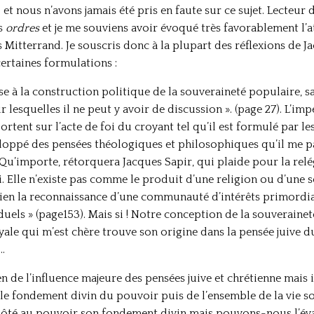
et nous n’avons jamais été pris en faute sur ce sujet. Lecteur 
es
ordres
et je me souviens avoir évoqué très favorablement l’a
Mitterrand. Je souscris donc à la plupart des réflexions de Jac
certaines formulations :
se à la construction politique de la souveraineté populaire, san
lesquelles il ne peut y avoir de discussion ». (page 27). L’impé
ortent sur l’acte de foi du croyant tel qu’il est formulé par le
eloppé des pensées théologiques et philosophiques qu’il me par
u’importe, rétorquera Jacques Sapir, qui plaide pour la relég
. Elle n’existe pas comme le produit d’une religion ou d’une 
bien la reconnaissance d’une communauté d’intérêts primordia
duels » (page153). Mais si ! Notre conception de la souverainet
e qui m’est chère trouve son origine dans la pensée juive du p
…
en de l’influence majeure des pensées juive et chrétienne mais
 le fondement divin du pouvoir puis de l’ensemble de la vie soc
té au pouvoir son fondement divin mais pouvons-nous l’évacue