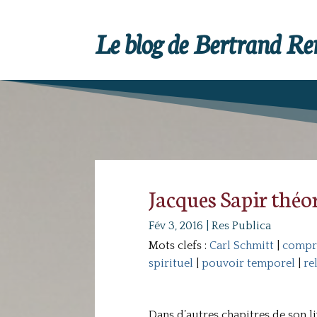
Le blog de Bertrand R
Jacques Sapir théor
Fév 3, 2016
|
Res Publica
Mots clefs :
Carl Schmitt
|
compr
spirituel
|
pouvoir temporel
|
re
Dans d’autres chapitres de son l