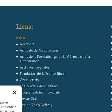
Liens :
Sites
Acrimed
Amicale de Mauthausen
Amis de la Fondation pour la Mémoire de la
Déportation
Archives royalistes
Fondation de la France libre
Greek crisis
Le Courrier des Balkans
Nouvelle Action royaliste
Revue Cité
que les
Site de Régis Debray
 consentir à
rtement de