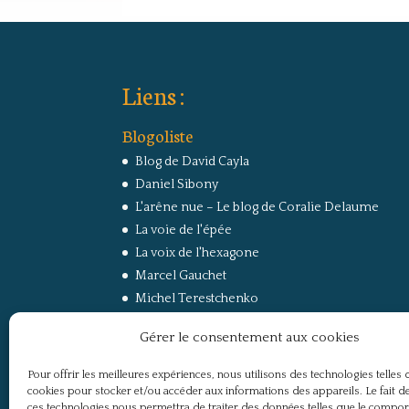
Liens :
Blogoliste
Blog de David Cayla
Daniel Sibony
L'arêne nue – Le blog de Coralie Delaume
La voie de l'épée
La voix de l'hexagone
Marcel Gauchet
Michel Terestchenko
Paul Jorion
Gérer le consentement aux cookies
RussEurope – Le Carnet de Jacques Sapir sur la
Russie et l’Europe
Pour offrir les meilleures expériences, nous utilisons des technologies telles 
Secret Défense
cookies pour stocker et/ou accéder aux informations des appareils. Le fait de
Un regard sur la Russie
ces technologies nous permettra de traiter des données telles que le compo