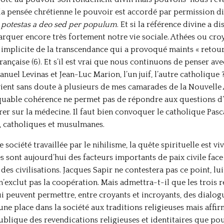
a pensée chrétienne le pouvoir est accordé par permission div
 potestas a deo sed per populum
. Et si la référence divine a 
rquer encore très fortement notre vie sociale. Athées ou cro
implicite de la transcendance qui a provoqué maints « retours
ançaise (6). Et s’il est vrai que nous continuons de penser av
uel Levinas et Jean-Luc Marion, l’un juif, l’autre catholique 
nvient sans doute à plusieurs de mes camarades de la Nouvelle 
rquable cohérence ne permet pas de répondre aux questions d’
érer sur la médecine. Il faut bien convoquer le catholique Pasc
s, catholiques et musulmanes.
société travaillée par le nihilisme, la quête spirituelle est viv
s sont aujourd’hui des facteurs importants de paix civile face
es civilisations. Jacques Sapir ne contestera pas ce point, lui
n’exclut pas la coopération. Mais admettra-t-il que les trois 
i peuvent permettre, entre croyants et incroyants, des dialogu
e place dans la société aux traditions religieuses mais affirm
blique des revendications religieuses et identitaires que pourr