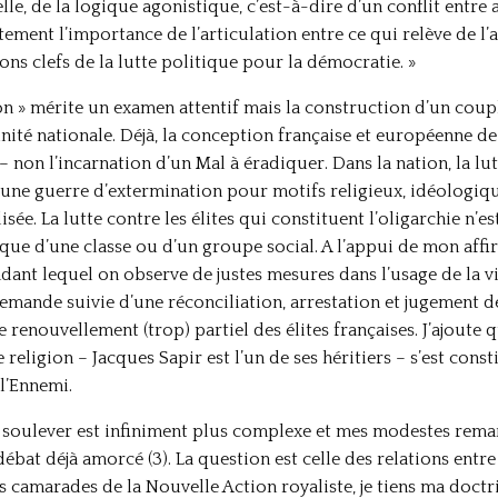
le, de la logique agonistique, c’est-à-dire d’un conflit entre
nt l’importance de l’articulation entre ce qui relève de l’a
ions clefs de la lutte politique pour la démocratie. »
n » mérite un examen attentif mais la construction d’un cou
nité nationale. Déjà, la conception française et européenne de
– non l’incarnation d’un Mal à éradiquer. Dans la nation, la lut
est une guerre d’extermination pour motifs religieux, idéologi
lisée. La lutte contre les élites qui constituent l’oligarchie n’e
ique d’une classe ou d’un groupe social. A l’appui de mon affi
ant lequel on observe de justes mesures dans l’usage de la v
llemande suivie d’une réconciliation, arrestation et jugement d
 renouvellement (trop) partiel des élites françaises. J’ajoute q
 religion – Jacques Sapir est l’un de ses héritiers – s’est cons
 l’Ennemi.
 soulever est infiniment plus complexe et mes modestes remar
débat déjà amorcé (3). La question est celle des relations entr
 camarades de la Nouvelle Action royaliste, je tiens ma doctri