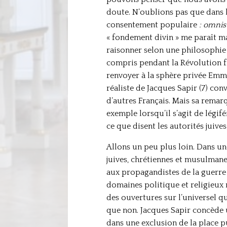
doute. N’oublions pas que dans l
consentement populaire
: omnis
« fondement divin » me paraît ma
raisonner selon une philosophie 
compris pendant la Révolution fr
renvoyer à la sphère privée Emman
réaliste de Jacques Sapir (7) co
d’autres Français. Mais sa rema
exemple lorsqu’il s’agit de légif
ce que disent les autorités juive
Allons un peu plus loin. Dans une 
juives, chrétiennes et musulmane
aux propagandistes de la guerre d
domaines politique et religieux 
des ouvertures sur l’universel qu
que non. Jacques Sapir concède un
dans une exclusion de la place pu