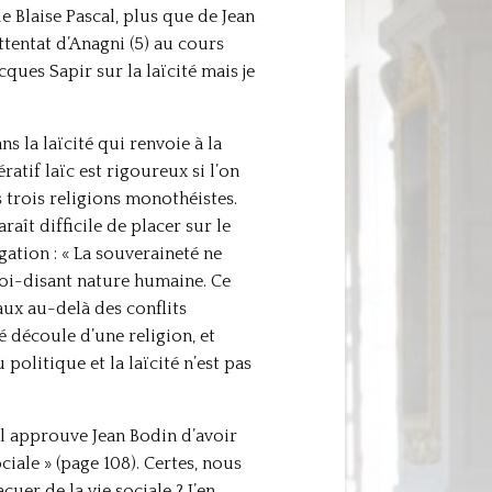
de Blaise Pascal, plus que de Jean
ttentat d’Anagni (5) au cours
ques Sapir sur la laïcité mais je
s la laïcité qui renvoie à la
ratif laïc est rigoureux si l’on
s trois religions monothéistes.
aît difficile de placer sur le
ation : « La souveraineté ne
soi-disant nature humaine. Ce
ux au-delà des conflits
é découle d’une religion, et
olitique et la laïcité n’est pas
 il approuve Jean Bodin d’avoir
iale » (page 108). Certes, nous
r de la vie sociale ? J’en