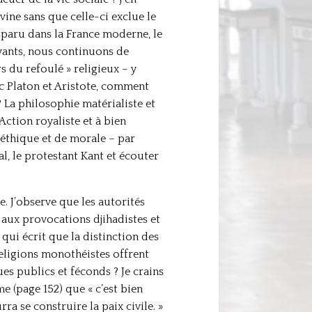
ine sans que celle-ci exclue le
disparu dans la France moderne, le
yants, nous continuons de
 du refoulé » religieux – y
ec Platon et Aristote, comment
? La philosophie matérialiste et
Action royaliste et à bien
éthique et de morale – par
al, le protestant Kant et écouter
e. J’observe que les autorités
 aux provocations djihadistes et
 qui écrit que la distinction des
religions monothéistes offrent
es publics et féconds ? Je crains
e (page 152) que « c’est bien
a se construire la paix civile. »