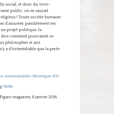
du social, et donc du vivre-
maine public, on ne saurait
 religieux ! Toute société humaine
ces d’assumer paisiblement ses
un projet politique, la
de dire comment pourraient se
 aux philosophes et aux
 n’y a d’irrémédiable que la perte
lle-souverainiste-chronique-83/
rg/4596
 Figaro magazine, 8 janvier 2016.