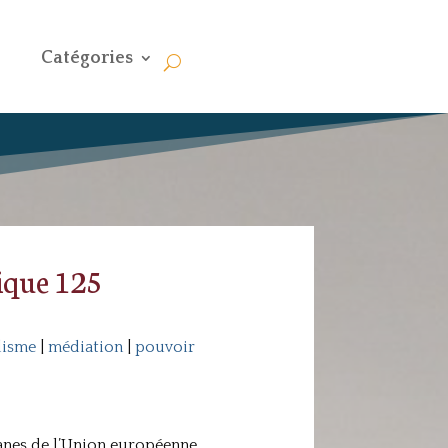
Catégories
nique 125
lisme
|
médiation
|
pouvoir
ganes de l’Union européenne,