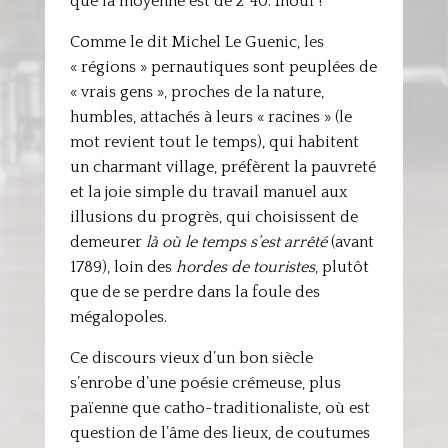
que la moyenne est de 2’ 40. Inouï !
Comme le dit Michel Le Guenic, les
« régions » pernautiques sont peuplées de
« vrais gens », proches de la nature,
humbles, attachés à leurs « racines » (le
mot revient tout le temps), qui habitent
un charmant village, préfèrent la pauvreté
et la joie simple du travail manuel aux
illusions du progrès, qui choisissent de
demeurer
là où le temps s’est arrêté
(avant
1789), loin des
hordes de touristes
, plutôt
que de se perdre dans la foule des
mégalopoles.
Ce discours vieux d’un bon siècle
s’enrobe d’une poésie crémeuse, plus
païenne que catho-traditionaliste, où est
question de l’âme des lieux, de coutumes