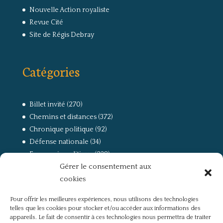
Nouvelle Action royaliste
Revue Cité
Site de Régis Debray
Catégories
Billet invité
(270)
Chemins et distances
(372)
Chronique politique
(92)
Défense nationale
(34)
Economie politique
(238)
Gérer le consentement aux
Entretien
(168)
cookies
La guerre, la Résistance et la Déportation
(162)
la lutte des classes
(281)
Pour offrir les meilleures expériences, nous utilisons des technologies
Non classé
(42)
telles que les cookies pour stocker et/ou accéder aux informations des
Partis politiques, intelligentsia, médias
(750)
appareils. Le fait de consentir à ces technologies nous permettra de traiter