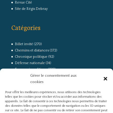
Revue Cité
Site de Régis Debray
Catégories
Billet invité
(270)
Chemins et distances
(372)
Chronique politique
(92)
Défense nationale
(34)
Economie politique
(238)
Gérer le consentement aux
Entretien
(168)
cookies
La guerre, la Résistance et la Déportation
(162)
la lutte des classes
(281)
Pour offrir les meilleures expériences, nous utilisons des technologies
Non classé
(42)
telles que les cookies pour stocker et/ou accéder aux informations des
Partis politiques, intelligentsia, médias
(750)
appareils. Le fait de consentir à ces technologies nous permettra de traiter
des données telles que le comportement de navigation ou les ID uniques
Présentation
(4)
sur ce site. Le fait de ne pas consentir ou de retirer son consentement peut