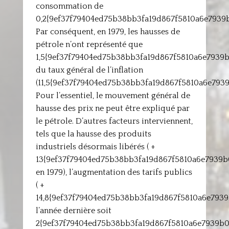
consommation de
0,2{9ef37f79404ed75b38bb3fa19d867f5810a6e7939
Par conséquent, en 1979, les hausses de
pétrole n’ont représenté que
1,5{9ef37f79404ed75b38bb3fa19d867f5810a6e7939
du taux général de l’inflation
(11,5{9ef37f79404ed75b38bb3fa19d867f5810a6e793
Pour l’essentiel, le mouvement général de
hausse des prix ne peut être expliqué par
le pétrole. D’autres facteurs interviennent,
tels que la hausse des produits
industriels désormais libérés ( +
13{9ef37f79404ed75b38bb3fa19d867f5810a6e7939
en 1979), l’augmentation des tarifs publics
( +
14,8{9ef37f79404ed75b38bb3fa19d867f5810a6e793
l’année dernière soit
2{9ef37f79404ed75b38bb3fa19d867f5810a6e7939b