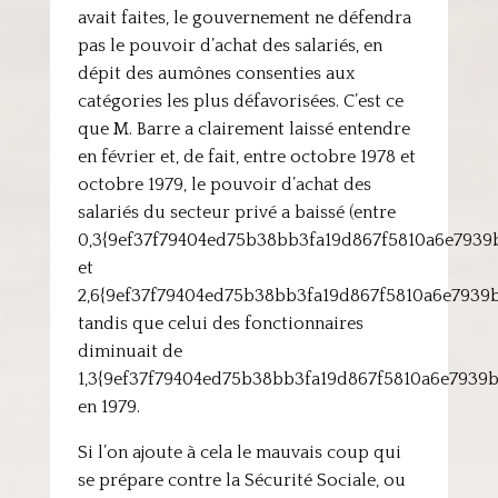
avait faites, le gouvernement ne défendra
pas le pouvoir d’achat des salariés, en
dépit des aumônes consenties aux
catégories les plus défavorisées. C’est ce
que M. Barre a clairement laissé entendre
en février et, de fait, entre octobre 1978 et
octobre 1979, le pouvoir d’achat des
salariés du secteur privé a baissé (entre
0,3{9ef37f79404ed75b38bb3fa19d867f5810a6e793
et
2,6{9ef37f79404ed75b38bb3fa19d867f5810a6e7939
tandis que celui des fonctionnaires
diminuait de
1,3{9ef37f79404ed75b38bb3fa19d867f5810a6e7939
en 1979.
Si l’on ajoute à cela le mauvais coup qui
se prépare contre la Sécurité Sociale, ou