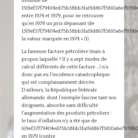
diminué de
15{9ef37f79404ed75b38bb3fa19d867f5810a6e7939
entre 1974 et 1979, pour ne retrouver
qu’en 1979 un prix dépassant (de
13{9ef37f79404ed75b38bb3fa19d867f5810a6e7939b
la valeur marquée en 1974 » (1).
La fameuse facture pétrolière (mais à
propos laquelle ? Il y a sept modes de
calcul différents de cette facture …) n’a
donc pas eu l’incidence catastrophique
qui est complaisamment décrite.
D’ailleurs, la République fédérale
allemande, dont l’exemple fascine tant nos
dirigeants, absorbe sans difficulté
l’augmentation des produits pétroliers :
le taux d’inflation n’y a été que de
6{9ef37f79404ed75b38bb3fa19d867f5810a6e7939b
en 1979 (contre