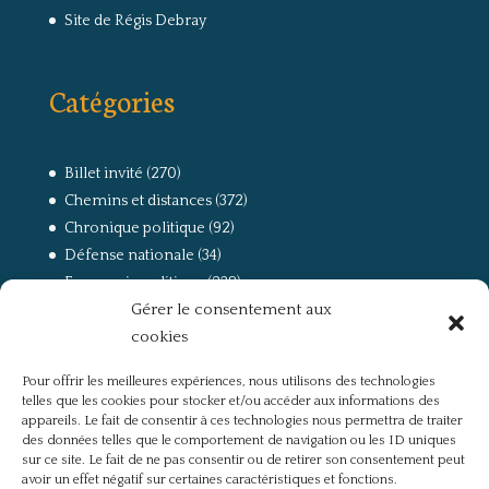
Site de Régis Debray
Catégories
Billet invité
(270)
Chemins et distances
(372)
Chronique politique
(92)
Défense nationale
(34)
Economie politique
(238)
Gérer le consentement aux
Entretien
(168)
cookies
La guerre, la Résistance et la Déportation
(162)
la lutte des classes
(281)
Pour offrir les meilleures expériences, nous utilisons des technologies
Non classé
(42)
telles que les cookies pour stocker et/ou accéder aux informations des
Partis politiques, intelligentsia, médias
(750)
appareils. Le fait de consentir à ces technologies nous permettra de traiter
des données telles que le comportement de navigation ou les ID uniques
Présentation
(4)
sur ce site. Le fait de ne pas consentir ou de retirer son consentement peut
Références
(57)
avoir un effet négatif sur certaines caractéristiques et fonctions.