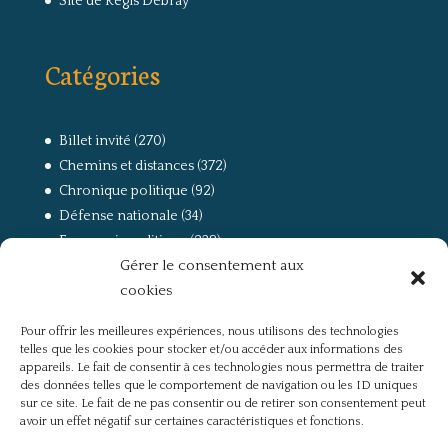
Site de Régis Debray
Catégories
Billet invité
(270)
Chemins et distances
(372)
Chronique politique
(92)
Défense nationale
(34)
Economie politique
(238)
Gérer le consentement aux
Entretien
(168)
cookies
La guerre, la Résistance et la Déportation
(162)
la lutte des classes
(281)
Pour offrir les meilleures expériences, nous utilisons des technologies
Non classé
(42)
telles que les cookies pour stocker et/ou accéder aux informations des
Partis politiques, intelligentsia, médias
(750)
appareils. Le fait de consentir à ces technologies nous permettra de traiter
des données telles que le comportement de navigation ou les ID uniques
Présentation
(4)
sur ce site. Le fait de ne pas consentir ou de retirer son consentement peut
Références
(57)
avoir un effet négatif sur certaines caractéristiques et fonctions.
Res Publica
(649)