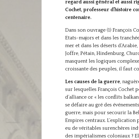
regard aussi général et aussi ri
Cochet, professeur d’histoire c
centenaire.
Dans son ouvrage (1) François Co
Etats-majors et dans les tranchée
mer et dans les déserts d’Arabie, 
Joffre, Pétain, Hindenburg, Chu
masquent les logiques complexes 
croissante des peuples, il faut
Les causes de la guerre
, naguèr
sur lesquelles François Cochet p
d’alliance or « les conflits balk
se défaire au gré des événements 
guerre, mais pour secourir la Bel
Empires centraux. L’explication p
eu de véritables surenchères indu
des impérialismes coloniaux ? Ell