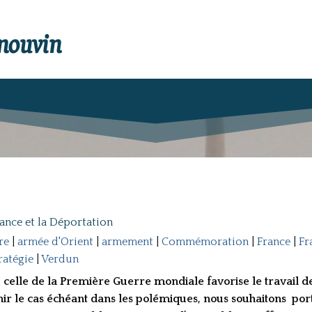
enouvin
tance et la Déportation
re
|
armée d'Orient
|
armement
|
Commémoration
|
France
|
Fr
ratégie
|
Verdun
le de la Première Guerre mondiale favorise le travail de
enir le cas échéant dans les polémiques, nous souhaitons po