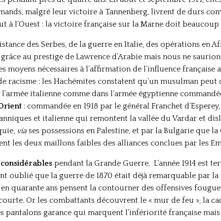
emands, malgré leur victoire à Tannenberg, livrent de durs com
t à l’Ouest : la victoire française sur la Marne doit beaucoup 
sistance des Serbes, de la guerre en Italie, des opérations en A
 grâce au prestige de Lawrence d’Arabie mais nous ne saurion
 moyens nécessaires à l’affirmation de l’influence française 
de racisme : les Hachémites constatent qu’un musulman peut d
 l’armée italienne comme dans l’armée égyptienne commandée pa
Orient
: commandée en 1918 par le général Franchet d’Esperey,
tanniques et italienne qui remontent la vallée du Vardar et di
quie,
via
ses possessions en Palestine, et par la Bulgarie que l
nt les deux maillons faibles des alliances conclues par les Em
 considérables
pendant la Grande Guerre.
L’année 1914 est te
ont oublié que la guerre de 1870 était déjà remarquable par la
 en quarante ans pensent la contourner des offensives fougueu
ourte. Or les combattants découvrent le « mur de feu », la cad
s pantalons garance qui marquent l’infériorité française mais 