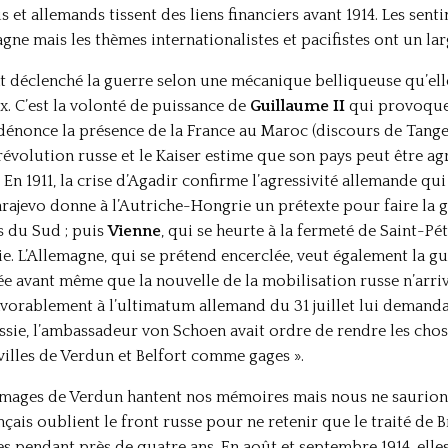
s et allemands tissent des liens financiers avant 1914. Les senti
ne mais les thèmes internationalistes et pacifistes ont un lar
nt déclenché la guerre selon une mécanique belliqueuse qu’elle
. C’est la volonté de puissance de
Guillaume II
qui provoque 
 dénonce la présence de la France au Maroc (discours de Tanger
 révolution russe et le Kaiser estime que son pays peut être agr
En 1911, la crise d’Agadir confirme l’agressivité allemande qui
arajevo donne à l’Autriche-Hongrie un prétexte pour faire la g
s du Sud ; puis
Vienne
, qui se heurte à la fermeté de Saint-P
ie. L’Allemagne, qui se prétend encerclée, veut également la gu
ée avant même que la nouvelle de la mobilisation russe n’arriv
avorablement à l’ultimatum allemand du 31 juillet lui demanda
Russie, l’ambassadeur von Schoen avait ordre de rendre les cho
illes de Verdun et Belfort comme gages ».
 images de Verdun hantent nos mémoires mais nous ne saurions 
nçais oublient le front russe pour ne retenir que le traité de B
es pendant près de quatre ans.
En août et septembre 1914, elle