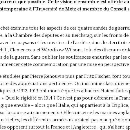
goureux que possible. Cette vision d’ensemble est offerte au
ontemporaine à l’Université de Metz et membre du Conseil sc
chet examine tous les aspects de ces quatre années de guerre
s, à la Chambre des députés et au Reichstag, sur les fronts de 
avec les paysans et les ouvriers de l’arrière, dans les territoir
rchill, Clemenceau et Woodrow Wilson… loin des discours dolo
de la guerre. Sans oublier les souffrances endurées par les c
 commencer cette commémoration par une mise en perspective p
e étudiées par Pierre Renouvin puis par Fritz Fischer, font tou
orte des appréciations pertinentes. On incrimine classiquemen
aniques de 1912-1913 ont montré que les alliances étaient faite
». Quelle rigidité en 1914 ? Ce n’est pas pour défendre la Fran
gique envahie – alors que l’Italie, qui appartient à la Triplice
ar la course aux armements ? Elle concerne les marines anglais
strielles, les différentes armées n’auraient pas manqué d’obus 
es opposent surtout la France et l’Angleterre… qui s’allient ap