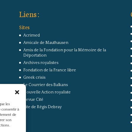
Liens :
Sites
Acrimed
Amicale de Mauthausen
Amis de la Fondation pour la Mémoire de la
Déportation
Archives royalistes
Fondation de la France libre
Greek crisis
Le Courrier des Balkans
Nouvelle Action royaliste
Revue Cité
que les
Site de Régis Debray
 consentir à
rtement de
irer son
ctions.