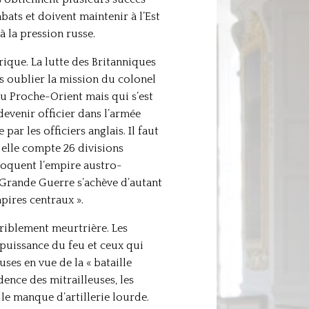
bats et doivent maintenir à l’Est
à la pression russe.
frique. La lutte des Britanniques
s oublier la mission du colonel
au Proche-Orient mais qui s’est
evenir officier dans l’armée
r les officiers anglais. Il faut
 elle compte 26 divisions
sloquent l’empire austro-
a Grande Guerre s’achève d’autant
pires centraux ».
rriblement meurtrière. Les
 puissance du feu et ceux qui
ses en vue de la « bataille
ence des mitrailleuses, les
le manque d’artillerie lourde.