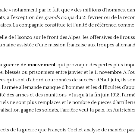
oxale » notamment par le fait que « des millions d’hommes, da
ts, à l’exception des
grands coups
du 21 février ou de la rec
ires. La compagnie constitue ici l’unité de référence, comme 
elle de l’Isonzo sur le front des Alpes, les offensives de Broussi
maine assistée d’une mission française aux troupes allemande
la
guerre de mouvement
, qui provoque des pertes plus impor
s, blessés ou prisonniers entre janvier et le 11 novembre. A l’o
es qui sont d’abord couronnées de succès : début juin, ils son
 l’armée allemande manque d’hommes et les difficultés d’ap
é des armes et des munitions. « Jusqu’à la fin juin 1918, l’ar
iels ne sont plus remplacés et le nombre de pièces d’artillerie 
lisation gagne les soldats, l’arrière veut la paix, les Autrichie
spects de la guerre que François Cochet analyse de manière pa