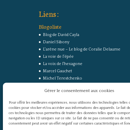
Liens :
Blogoliste
Blog de David Cayla
Daniel Sibony
L'arêne nue – Le blog de Coralie Delaume
La voie de l'épée
La voix de l'hexagone
Marcel Gauchet
Michel Terestchenko
Paul Jorion
Gérer le consentement aux cookies
RussEurope – Le Carnet de Jacques Sapir sur la
Russie et l’Europe
Pour offrir les meilleures expériences, nous utilisons des technologies telles 
Secret Défense
cookies pour stocker et/ou accéder aux informations des appareils. Le fait de
Un regard sur la Russie
ces technologies nous permettra de traiter des données telles que le compo
navigation ou les ID uniques sur ce site. Le fait de ne pas consentir ou de ret
consentement peut avoir un effet négatif sur certaines caractéristiques et fon