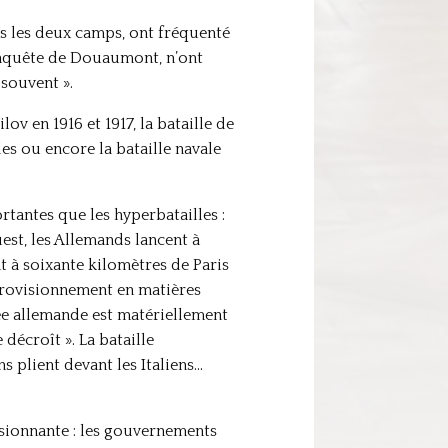
ns les deux camps, ont fréquenté
onquête de Douaumont, n’ont
souvent ».
lov en 1916 et 1917, la bataille de
s ou encore la bataille navale
tantes que les hyperbatailles :
uest, les Allemands lancent à
t à soixante kilomètres de Paris
provisionnement en matières
mée allemande est matériellement
décroît ». La bataille
ns plient devant les Italiens…
ssionnante : les gouvernements