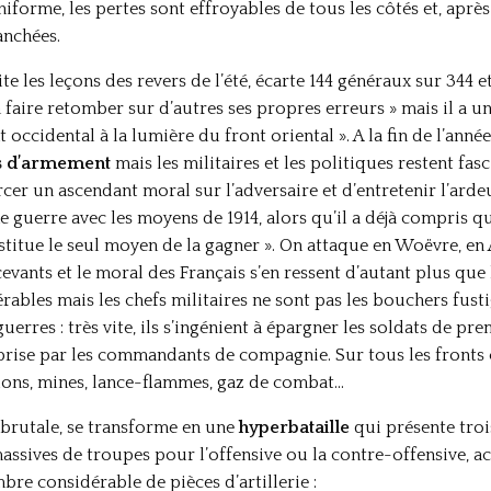
iforme, les pertes sont effroyables de tous les côtés et, après 
anchées.
vite les leçons des revers de l’été, écarte 144 généraux sur 344 
à faire retomber sur d’autres ses propres erreurs » mais il a u
occidental à la lumière du front oriental ». A la fin de l’année 1
es d’armement
mais les militaires et les politiques restent fasc
rcer un ascendant moral sur l’adversaire et d’entretenir l’ard
e guerre avec les moyens de 1914, alors qu’il a déjà compris qu
stitue le seul moyen de la gagner ». On attaque en Woëvre, en
cevants et le moral des Français s’en ressent d’autant plus que
rables mais les chefs militaires ne sont pas les bouchers fust
rres : très vite, ils s’ingénient à épargner les soldats de pre
prise par les commandants de compagnie. Sur tous les fronts 
avions, mines, lance-flammes, gaz de combat…
et brutale, se transforme en une
hyperbataille
qui présente troi
massives de troupes pour l’offensive ou la contre-offensive,
re considérable de pièces d’artillerie :