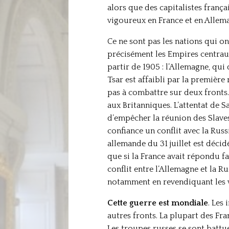
alors que des capitalistes françai
vigoureux en France et en Allemag
Ce ne sont pas les nations qui o
précisément les Empires centraux
partir de 1905 : l’Allemagne, qui
Tsar est affaibli par la première
pas à combattre sur deux fronts. 
aux Britanniques. L’attentat de S
d’empêcher la réunion des Slave
confiance un conflit avec la Russ
allemande du 31 juillet est décid
que si la France avait répondu f
conflit entre l’Allemagne et la 
notamment en revendiquant les v
Cette guerre est mondiale
. Les
autres fronts. La plupart des Fra
Les troupes russes se sont battu