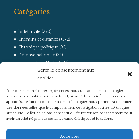
Catégories
Billet invité
(270)
Chemins et distances
(372)
Chronique politique
(92)
Défense nationale
(34)
Economie politique
(238)
Gérer le consentement aux
Entretien
(168)
cookies
La guerre, la Résistance et la Déportation
(162)
la lutte des classes
(281)
Pour offrir les meilleures expériences, nous utilisons des technologies
Non classé
(42)
telles que les cookies pour stocker et/ou accéder aux informations des
Partis politiques, intelligentsia, médias
(750)
appareils. Le fait de consentir à ces technologies nous permettra de traiter
des données telles que le comportement de navigation ou les ID uniques
Présentation
(4)
sur ce site. Le fait de ne pas consentir ou de retirer son consentement peut
Références
(57)
avoir un effet négatif sur certaines caractéristiques et fonctions.
Res Publica
(649)
Union européenne
(238)
Accepter