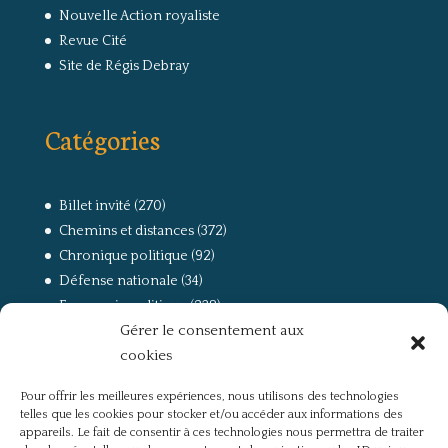
Nouvelle Action royaliste
Revue Cité
Site de Régis Debray
Catégories
Billet invité
(270)
Chemins et distances
(372)
Chronique politique
(92)
Défense nationale
(34)
Economie politique
(238)
Gérer le consentement aux
Entretien
(168)
cookies
La guerre, la Résistance et la Déportation
(162)
la lutte des classes
(281)
Pour offrir les meilleures expériences, nous utilisons des technologies
Non classé
(42)
telles que les cookies pour stocker et/ou accéder aux informations des
Partis politiques, intelligentsia, médias
(750)
appareils. Le fait de consentir à ces technologies nous permettra de traiter