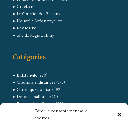
Greek crisis
Le Courrier des Balkans
Nouvelle Action royaliste
Revue Cité
Site de Régis Debray
Catégories
Billet invité
(270)
Chemins et distances
(372)
Chronique politique
(92)
Défense nationale
(34)
Economie politique
(238)
Gérer le consentement aux
Entretien
(168)
cookies
La guerre, la Résistance et la Déportation
(162)
la lutte des classes
(281)