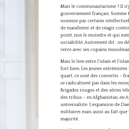
Mais le communautarisme ? Il n’
gouvernement français. Somme t
soumise par certains intellectu
de manifester et de réagir contr
point, non le moindre et qui mér
sociabilité. Autrement dit : on d
verre avec ses copains musulman
Mais le lien entre l’islam et l’is
fort bien. Les jeunes extrémiste
quart, ce sont des convertis – f
se radicalisent pas dans les mos
Brigades rouges et des séries té
des tribus – en Afghanistan, en 
universaliste. L’expansion de Daec
militaires mais aussi au fait que
majorité.