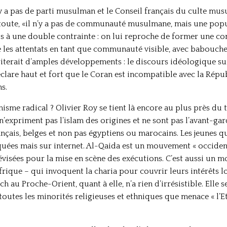
y a pas de parti musulman et le Conseil français du culte mus
oute, «il n’y a pas de communauté musulmane, mais une popu
els à une double contrainte : on lui reproche de former une
e les attentats en tant que communauté visible, avec babouches
iterait d’amples développements : le discours idéologique sur 
éclare haut et fort que le Coran est incompatible avec la Répu
s.
lamisme radical ? Olivier Roy se tient là encore au plus près du t
s n’expriment pas l’islam des origines et ne sont pas l’avant-
rançais, belges et non pas égyptiens ou marocains. Les jeunes 
quées mais sur internet. Al-Qaida est un mouvement « occidenta
lévisées pour la mise en scène des exécutions. C’est aussi un
Afrique – qui invoquent la charia pour couvrir leurs intérêts 
h au Proche-Orient, quant à elle, n’a rien d’irrésistible. Elle 
 toutes les minorités religieuses et ethniques que menace « l’