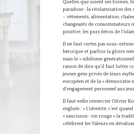
Quelles que soient ses formes, te
paradoxe : la réislamisation des 
– vêtements, alimentation, chaîn
changeants de consommateurs ind
positive, les purs héros de l’isla
Il ne faut certes pas sous-esti
héroïque et parfois la gloire méd
mais le « nihilisme générationnel
raison de dire qu’il faut lutter 
jeunes gens privés de leurs myth
européen et de la « démocratie 
d’engagement personnel aux jeun
Il faut enfin remercier Olivier R
englués : « L’identité, c’est quan
« saucisson- vin rouge » la tradi
célèbrent les Valeurs en dévalu