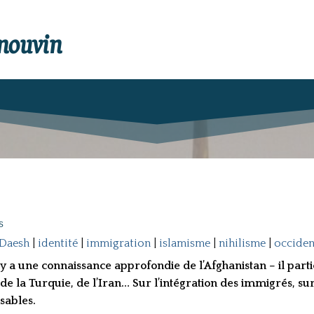
enouvin
s
Daesh
|
identité
|
immigration
|
islamisme
|
nihilisme
|
occiden
Roy a une connaissance approfondie de l’Afghanistan – il parti
, de la Turquie, de l’Iran… Sur l’intégration des immigrés, s
sables.