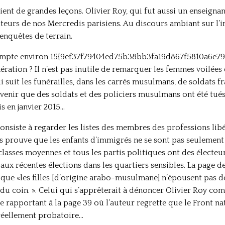
tient de grandes leçons. Olivier Roy, qui fut aussi un enseignan
teurs de nos Mercredis parisiens. Au discours ambiant sur l
enquêtes de terrain.
 compte environ 15{9ef37f79404ed75b38bb3fa19d867f5810a6e
ation ? Il n’est pas inutile de remarquer les femmes voilées
qui suit les funérailles, dans les carrés musulmans, de soldats
souvenir que des soldats et des policiers musulmans ont été tué
is en janvier 2015…
consiste à regarder les listes des membres des professions li
rouve que les enfants d’immigrés ne se sont pas seulement int
s classes moyennes et tous les partis politiques ont des élect
aux récentes élections dans les quartiers sensibles. La page d
ue «les filles [d’origine arabo-musulmane] n’épousent pas de
 du coin. ». Celui qui s’apprêterait à dénoncer Olivier Roy c
 rapportant à la page 39 où l’auteur regrette que le Front nat
 réellement probatoire…