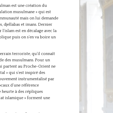
ulman est une création du
lation musulmane » qui est
 communauté mais on lui demande
, djellabas et imans. Dernier
l’islam est en décalage avec la
blique puis on s’en va boire un
errain terroriste, qu’il connaît
garde des musulmans. Pour un
qui partent au Proche-Orient ne
l » qui s’est inspiré des
 mouvement instrumentalisé par
locaux d’une référence
se heurte à des répliques
Etat islamique » forment une