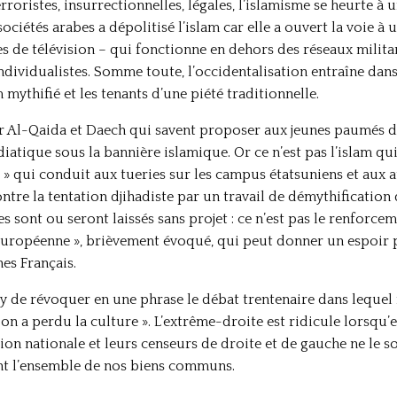
rroristes, insurrectionnelles, légales, l’islamisme se heurte à
sociétés arabes a dépolitisé l’islam car elle a ouvert la voie 
es de télévision – qui fonctionne en dehors des réseaux milita
ividualistes. Somme toute, l’occidentalisation entraîne dans
m mythifié et les tenants d’une piété traditionnelle.
mer Al-Qaida et Daech qui savent proposer aux jeunes paumés d
iatique sous la bannière islamique. Or ce n’est pas l’islam qu
 » qui conduit aux tueries sur les campus étatsuniens et aux a
contre la tentation djihadiste par un travail de démythification
es sont ou seront laissés sans projet : ce n’est pas le renfor
européenne », brièvement évoqué, qui peut donner un espoir p
es Français.
oy de révoquer en une phrase le débat trentenaire dans lequel 
d on a perdu la culture ». L’extrême-droite est ridicule lorsqu’
tion nationale et leurs censeurs de droite et de gauche ne le s
ant l’ensemble de nos biens communs.