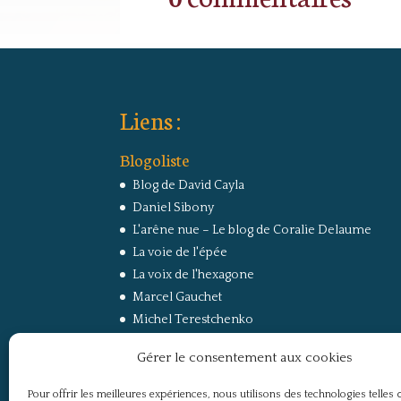
Liens :
Blogoliste
Blog de David Cayla
Daniel Sibony
L'arêne nue – Le blog de Coralie Delaume
La voie de l'épée
La voix de l'hexagone
Marcel Gauchet
Michel Terestchenko
Paul Jorion
Gérer le consentement aux cookies
RussEurope – Le Carnet de Jacques Sapir sur la
Russie et l’Europe
Pour offrir les meilleures expériences, nous utilisons des technologies telles 