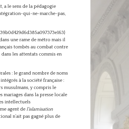
t, a le sens de la pédagogie
’intégration-qui-ne-marche-pas,
7939b0d429d6d385a097373e163}
 dans une rame de métro mais il
 français tombés au combat contre
s dans les attentats commis en
bérales : le grand nombre de noms
égrés à la société française :
eurs musulmans, y compris le
es mariages dans la presse locale
s intellectuels
omme agent de
l’islamisation
ional n’ait pas gagné plus de