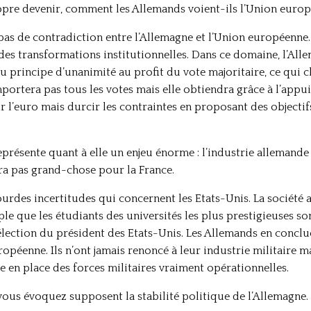
ropre devenir, comment les Allemands voient-ils l’Union euro
as de contradiction entre l’Allemagne et l’Union européenne. L
des transformations institutionnelles. Dans ce domaine, l’Alle
u principe d’unanimité au profit du vote majoritaire, ce qui c
ortera pas tous les votes mais elle obtiendra grâce à l’appui 
nir l’euro mais durcir les contraintes en proposant des objecti
eprésente quant à elle un enjeu énorme : l’industrie allemande
tera pas grand-chose pour la France.
lourdes incertitudes qui concernent les Etats-Unis. La sociét
e que les étudiants des universités les plus prestigieuses son
l’élection du président des Etats-Unis. Les Allemands en conclu
ropéenne. Ils n’ont jamais renoncé à leur industrie militaire ma
tre en place des forces militaires vraiment opérationnelles.
 vous évoquez supposent la stabilité politique de l’Allemagn