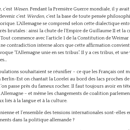
, c’est
Wesen
. Pendant la Première Guerre mondiale, il y avait
devenir c’est
Werden
, c’est la base de toute pensée philosoph
torique. L’Allemagne se comprend selon cette dialectique entre 
rès brutales : ainsi la chute de l’Empire de Guillaume II et la
 Tout commence avec l’article 1 de la Constitution de Weimar 
ne contradiction interne alors que cette affirmation convient 
e “l’Allemagne unie en ses tribus”. Il y a ces tribus, et une 
nes…
pulations souhaitaient se réunifier – ce que les Français ont
erlin-Est on chantait la Lorelei au bord des lacs proches de la
’on passe près du fameux rocher. Il faut toujours avoir en tê
n Allemagne – et même les changements de coalition parlementa
liés à la langue et à la culture.
inienne et l’ensemble des tensions internationales sont-elles 
ents dans la politique allemande ?