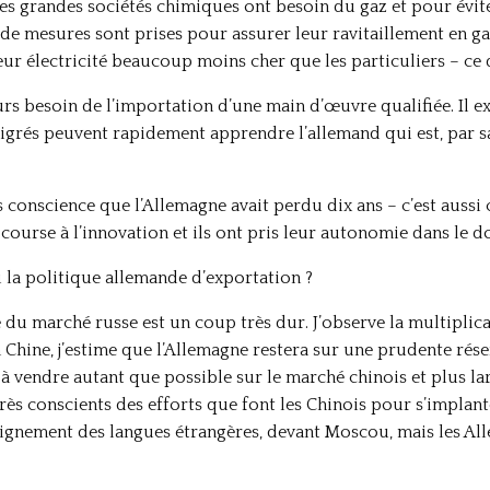
es grandes sociétés chimiques ont besoin du gaz et pour évite
de mesures sont prises pour assurer leur ravitaillement en gaz.
ur électricité beaucoup moins cher que les particuliers – ce q
urs besoin de l’importation d’une main d’œuvre qualifiée. Il e
grés peuvent rapidement apprendre l’allemand qui est, par sa
 conscience que l’Allemagne avait perdu dix ans – c’est aussi 
a course à l’innovation et ils ont pris leur autonomie dans le d
i la politique allemande d’exportation ?
du marché russe est un coup très dur. J’observe la multiplica
a Chine, j’estime que l’Allemagne restera sur une prudente rése
 vendre autant que possible sur le marché chinois et plus la
rès conscients des efforts que font les Chinois pour s’implant
nement des langues étrangères, devant Moscou, mais les All