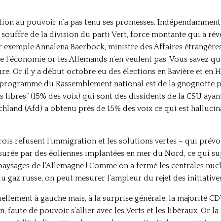
tion au pouvoir n’a pas tenu ses promesses. Indépendamment
souffre de la division du parti Vert, force montante qui a révél
 exemple Annalena Baerbock, ministre des Affaires étrangères.
 l’économie or les Allemands n’en veulent pas. Vous savez que
e. Or il y a début octobre eu des élections en Bavière et en H
le programme du Rassemblement national est de la gnognotte p
urs libres” (15% des voix) qui sont des dissidents de la CSU ayan
chland (Afd) a obtenu près de 15% des voix ce qui est hallucinan
ois refusent l’immigration et les solutions vertes – qui prévo
assurée par des éoliennes implantées en mer du Nord, ce qui s
paysages de l’Allemagne ! Comme on a fermé les centrales nuclé
du gaz russe, on peut mesurer l’ampleur du rejet des initiatives
uellement à gauche mais, à la surprise générale, la majorité CDU
 faute de pouvoir s’allier avec les Verts et les libéraux. Or l