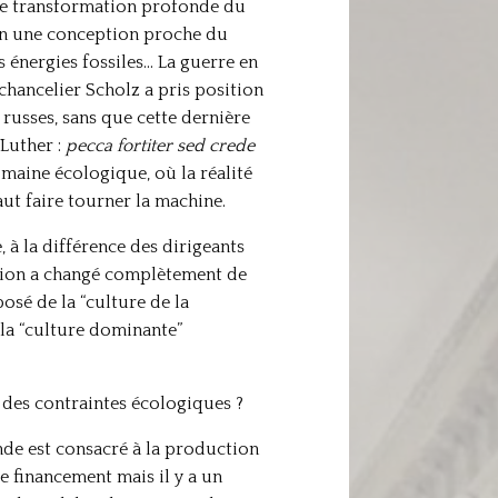
de transformation profonde du
lon une conception proche du
s énergies fossiles… La guerre en
e chancelier Scholz a pris position
russes, sans que cette dernière
 Luther :
pecca fortiter sed crede
omaine écologique, où la réalité
aut faire tourner la machine.
 à la différence des dirigeants
lition a changé complètement de
sé de la “culture de la
 la “culture dominante”
 des contraintes écologiques ?
nde est consacré à la production
e financement mais il y a un