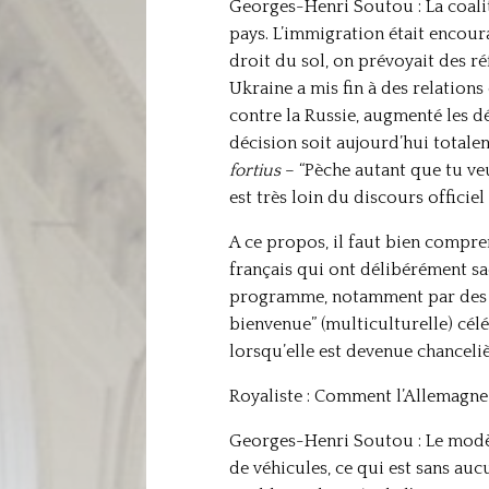
Georges-Henri Soutou : La coali
pays. L’immigration était encour
droit du sol, on prévoyait des ré
Ukraine a mis fin à des relations 
contre la Russie, augmenté les d
décision soit aujourd’hui totalem
fortius
– “Pèche autant que tu veu
est très loin du discours officie
A ce propos, il faut bien compre
français qui ont délibérément sa
programme, notamment par des me
bienvenue” (multiculturelle) célé
lorsqu’elle est devenue chanceli
Royaliste : Comment l’Allemagne
Georges-Henri Soutou : Le modèle
de véhicules, ce qui est sans au