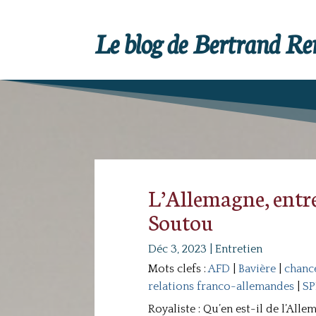
Le blog de Bertrand R
L’Allemagne, entre
Soutou
Déc 3, 2023
|
Entretien
Mots clefs :
AFD
|
Bavière
|
chance
relations franco-allemandes
|
S
Royaliste : Qu’en est-il de l’All