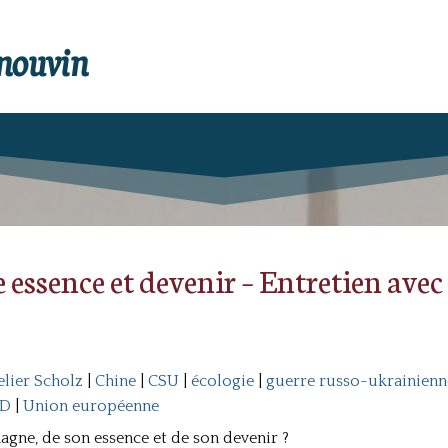
enouvin
 essence et devenir – Entretien ave
lier Scholz
|
Chine
|
CSU
|
écologie
|
guerre russo-ukrainienn
PD
|
Union européenne
emagne, de son essence et de son devenir ?