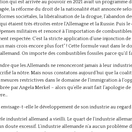
tion qui est arrivée au pouvoir en 2021 avait un programme 
agée, la réforme du droit de la nationalité était annoncée se
formes sociétales, la libéralisation de la drogue, l’abandon de
qui étaient très étroites entre l’Allemagne et la Russie. Puis l
épenses militaires et renoncé à l’importation de combustibles 
ent respectée. C’est la stricte application d’une injonction de
x mais crois encore plus fort” ! Cette formule vaut dans le d
l allemand. On importe des combustibles fossiles parce qu’il f
ndre que les Allemands ne renonceront jamais à leur industrie,
crifié la nôtre. Mais nous constatons aujourd’hui que la coa
sures restrictives dans le domaine de l’immigration à l’oppo
brée par Angela Merkel – alors qu’elle avait fait l’apologie de
ère…
 envisage-t-elle le développement de son industrie au regard
 industriel allemand a vieilli. Le quart de l’industrie allema
cun doute excessif. L’industrie allemande n’a aucun problème d