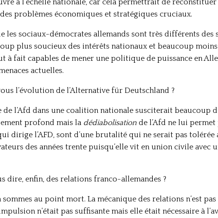
re à l’échelle nationale, car cela permettrait de reconstituer
r des problèmes économiques et stratégiques cruciaux.
que les sociaux-démocrates allemands sont très différents des so
coup plus soucieux des intérêts nationaux et beaucoup moins
ut à fait capables de mener une politique de puissance en All
enaces actuelles.
us l’évolution de l’Alternative für Deutschland ?
 de l’Afd dans une coalition nationale susciterait beaucoup de
angement profond mais la
dédiabolisation
de l’Afd ne lui permet
qui dirige l’AFD, sont d’une brutalité qui ne serait pas tolérée
ateurs des années trente puisqu’elle vit en union civile avec 
 dire, enfin, des relations franco-allemandes ?
ommes au point mort. La mécanique des relations n’est pas ar
ulsion n’était pas suffisante mais elle était nécessaire à l’a