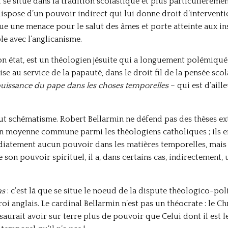
 se situe dans la tradition scolastique et plus particulièreme
 dispose d’un pouvoir indirect qui lui donne droit d’interven
ue une menace pour le salut des âmes et porte atteinte aux ins
e avec l’anglicanisme.
son état, est un théologien jésuite qui a longuement polémiqué
ise au service de la papauté, dans le droit fil de la pensée scol
puissance du pape dans les choses temporelles
– qui est d’ail
out schématisme. Robert Bellarmin ne défend pas des thèses ext
n moyenne commune parmi les théologiens catholiques ; ils en
diatement aucun pouvoir dans les matières temporelles, mais s
son pouvoir spirituel, il a, dans certains cas, indirectement
as
: c’est là que se situe le noeud de la dispute théologico-pol
oi anglais. Le cardinal Bellarmin n’est pas un théocrate : le Ch
urait avoir sur terre plus de pouvoir que Celui dont il est le