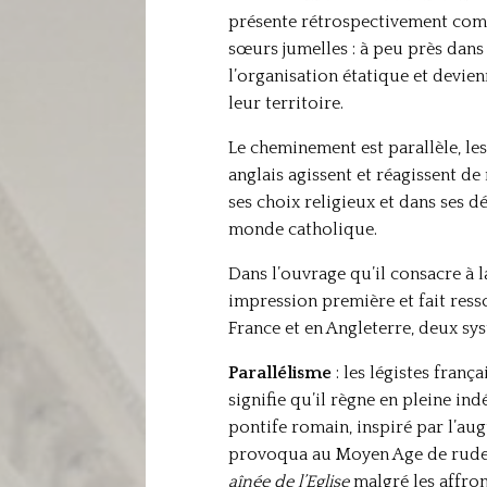
présente rétrospectivement comm
sœurs jumelles : à peu près dans
l’organisation étatique et devie
leur territoire.
Le cheminement est parallèle, le
anglais agissent et réagissent de
ses choix religieux et dans ses 
monde catholique.
Dans l’ouvrage qu’il consacre à 
impression première et fait ress
France et en Angleterre, deux sy
Parallélisme
: les légistes franç
signifie qu’il règne en pleine in
pontife romain, inspiré par l’aug
provoqua au Moyen Age de rudes c
aînée de l’Eglise
malgré les affron