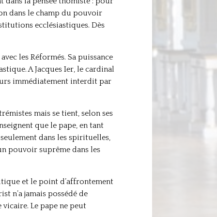
nt dans la pensée thomiste : pour
tion dans le champ du pouvoir
titutions ecclésiastiques. Dès
 avec les Réformés. Sa puissance
astique. A Jacques Ier, le cardinal
leurs immédiatement interdit par
rémistes mais se tient, selon ses
seignent que le pape, en tant
eulement dans les spirituelles,
, un pouvoir suprême dans les
itique et le point d’affrontement
rist n’a jamais possédé de
 vicaire. Le pape ne peut