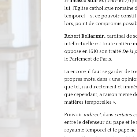
Francisco Suarez
(1548-1617) qui
lui, l’Eglise catholique romaine
temporel – si ce pouvoir constit
lors, point de compromis possibl
Robert Bellarmin
, cardinal de 
intellectuelle est toute entière m
oppose en 1610 son traité
De la 
le Parlement de Paris.
Là encore, il faut se garder de t
propres mots, dans « une opinio
que tel, n’a directement et immé
que cependant, à raison même de 
matières temporelles ».
Pouvoir
indirect
, dans
certains c
entre le défenseur du pape et le r
royaume temporel et le pape ne sa