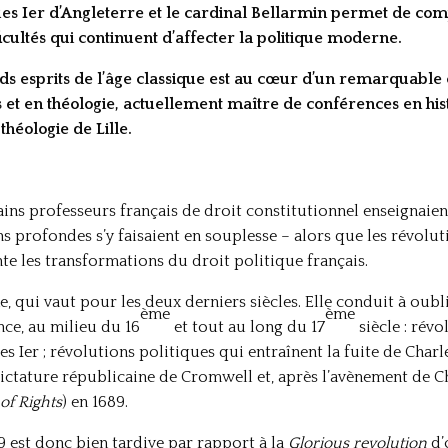
ues Ier d’Angleterre et le cardinal Bellarmin permet de co
ficultés qui continuent d’affecter la politique moderne.
nds esprits de l’âge classique est au cœur d’un remarquabl
ns et en théologie, actuellement maître de conférences en h
théologie de Lille.
ains professeurs français de droit constitutionnel enseignaient
ns profondes s’y faisaient en souplesse – alors que les révolut
te les transformations du droit politique français.
, qui vaut pour les deux derniers siècles. Elle conduit à oubl
ème
ème
nce, au milieu du 16
et tout au long du 17
siècle : rév
s Ier ; révolutions politiques qui entraînent la fuite de Charle
 dictature républicaine de Cromwell et, après l’avènement de C
 of Rights
) en 1689.
 est donc bien tardive par rapport à la
Glorious revolution
d’