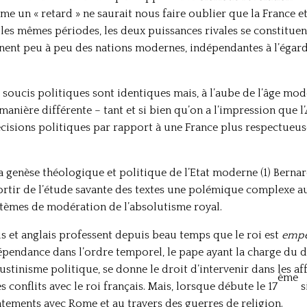
e un « retard » ne saurait nous faire oublier que la France e
 les mêmes périodes, les deux puissances rivales se constitue
nnent peu à peu des nations modernes, indépendantes à l’égar
s soucis politiques sont identiques mais, à l’aube de l’âge mo
 manière différente – tant et si bien qu’on a l’impression que l
décisions politiques par rapport à une France plus respectueus
la genèse théologique et politique de l’Etat moderne (1) Berna
ortir de l’étude savante des textes une polémique complexe au 
stèmes de modération de l’absolutisme royal.
ais et anglais professent depuis beau temps que le roi est
empe
dépendance dans l’ordre temporel, le pape ayant la charge du d
ustinisme politique, se donne le droit d’intervenir dans les af
ème
onflits avec le roi français. Mais, lorsque débute le 17
s
tements avec Rome et au travers des guerres de religion.