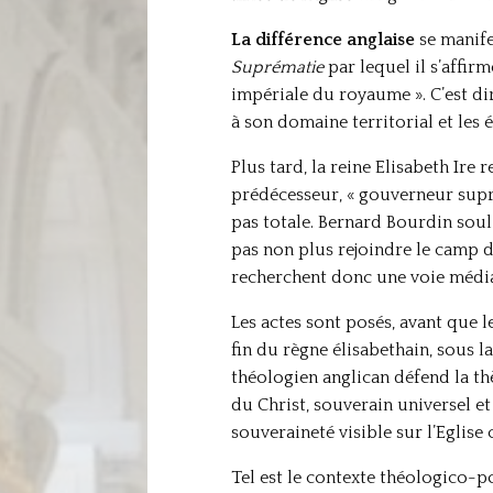
La différence anglaise
se manife
Suprématie
par lequel il s’affirm
impériale du royaume ». C’est dir
à son domaine territorial et les é
Plus tard, la reine Elisabeth Ire
prédécesseur, « gouverneur suprê
pas totale. Bernard Bourdin souli
pas non plus rejoindre le camp d
recherchent donc une voie média
Les actes sont posés, avant que le
fin du règne élisabethain, sous l
théologien anglican défend la thè
du Christ, souverain universel et
souveraineté visible sur l’Eglis
Tel est le contexte théologico-p