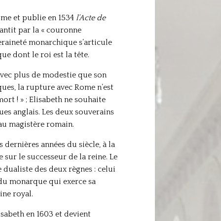
ome et publie en 1534
l’Acte
de
rantit par la « couronne
veraineté monarchique s’articule
ue dont le roi est la tête.
 avec plus de modestie que son
ques, la rupture avec Rome n’est
rt ! » ; Elisabeth ne souhaite
ues anglais. Les deux souverains
 au magistère romain.
s dernières années du siècle, à la
sur le successeur de la reine. Le
e dualiste des deux règnes : celui
ui du monarque qui exerce sa
ine royal.
isabeth en 1603 et devient