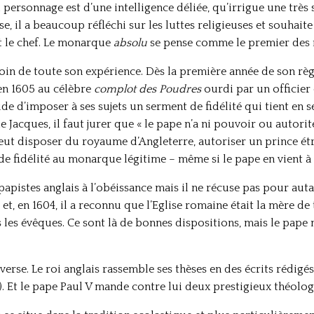
 personnage est d’une intelligence déliée, qu’irrigue une très 
 il a beaucoup réfléchi sur les luttes religieuses et souhaite
st le chef. Le monarque
absolu
se pense comme le premier des
esoin de toute son expérience. Dès la première année de son règ
en 1605 au célèbre
complot des Poudres
ourdi par un officier
ide d’imposer à ses sujets un serment de fidélité qui tient en s
e Jacques, il faut jurer que « le pape n’a ni pouvoir ou autor
peut disposer du royaume d’Angleterre, autoriser un prince ét
t de fidélité au monarque légitime – même si le pape en vient 
apistes anglais à l’obéissance mais il ne récuse pas pour autan
, en 1604, il a reconnu que l’Eglise romaine était la mère de t
 les évêques. Ce sont là de bonnes dispositions, mais le pape 
erse. Le roi anglais rassemble ses thèses en des écrits rédi
). Et le pape Paul V mande contre lui deux prestigieux théologi