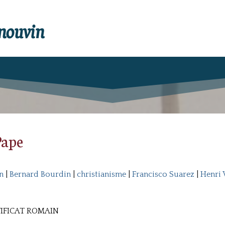
enouvin
Pape
n
|
Bernard Bourdin
|
christianisme
|
Francisco Suarez
|
Henri V
IFICAT ROMAIN