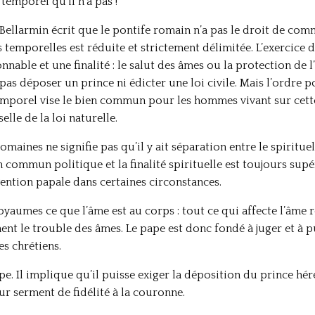
temporel qu’il n’a pas !
Bellarmin écrit que le pontife romain n’a pas le droit de co
s temporelles est réduite et strictement délimitée. L’exercice 
sonnable et une finalité : le salut des âmes ou la protection de 
pas déposer un prince ni édicter une loi civile. Mais l’ordre p
emporel vise le bien commun pour les hommes vivant sur cette t
lle de la loi naturelle.
domaines ne signifie pas qu’il y ait séparation entre le spirituel
en commun politique et la finalité spirituelle est toujours supé
rvention papale dans certaines circonstances.
oyaumes ce que l’âme est au corps : tout ce qui affecte l’âme r
nent le trouble des âmes. Le pape est donc fondé à juger et à 
es chrétiens.
pe. Il implique qu’il puisse exiger la déposition du prince hé
eur serment de fidélité à la couronne.