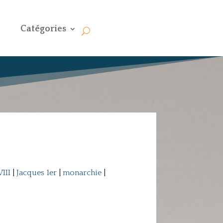
Catégories
III
|
Jacques 1er
|
monarchie
|