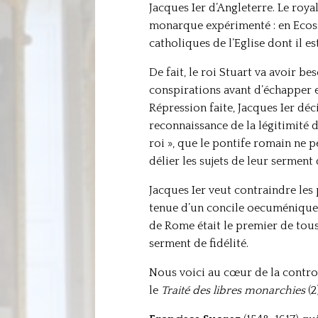
Jacques Ier d’Angleterre. Le royal
monarque expérimenté : en Ecosse,
catholiques de l’Eglise dont il e
De fait, le roi Stuart va avoir b
conspirations avant d’échapper 
Répression faite, Jacques Ier déc
reconnaissance de la légitimité d
roi », que le pontife romain ne 
délier les sujets de leur sermen
Jacques Ier veut contraindre les p
tenue d’un concile oecuménique et
de Rome était le premier de tous
serment de fidélité.
Nous voici au cœur de la controv
le
Traité des libres monarchies
(2