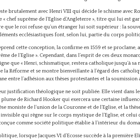
ste brutalement avec Henri VIII qui décide le schisme avec R
e « chef suprême de l’Eglise d’Angleterre », titre qui lui est ga
e que le roi refuse qu’un étranger lui soit supérieur : la sou
léments ecclésiastiques font, selon lui, partie du corps politiq
 reprend cette conception, la confirme en 1559 et se proclame,
me de l’Eglise ». Cependant, dans l’esprit de ces deux monar
gne que « Henri, schismatique, restera catholique jusqu’à sa mo
e la Réforme et se montre bienveillante à l’égard des catholiq
ne entre l’adhésion aux thèses protestantes et la soumission
ur justification théologique ne soit publiée. Elle vient dans le
a plume de Richard Hooker qui exercera une certaine influence 
se moniste de l’union de la Couronne et de l’Eglise, et la thès
 invisible qui règne sur le corps mystique de l’Eglise, et cel
e conçue comme société politique établie à l’intérieur du doma
olitique, lorsque Jacques VI d’Ecosse succède à la première El