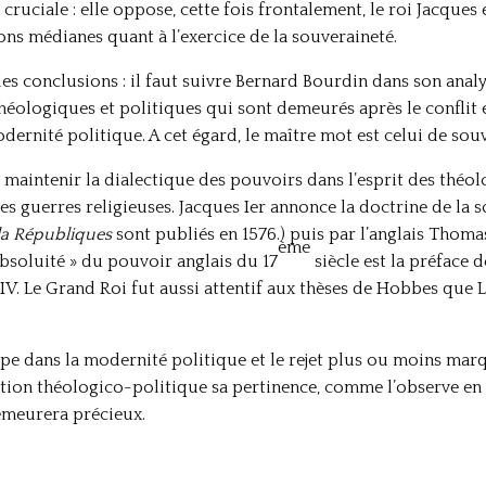
ruciale : elle oppose, cette fois frontalement, le roi Jacques 
ons médianes quant à l’exercice de la souveraineté.
des conclusions : il faut suivre Bernard Bourdin dans son analy
théologiques et politiques qui sont demeurés après le conflit
ernité politique. A cet égard, le maître mot est celui de souv
à maintenir la dialectique des pouvoirs dans l’esprit des thé
s guerres religieuses. Jacques Ier annonce la doctrine de la 
 la Républiques
sont publiés en 1576.) puis par l’anglais Thom
ème
absoluité » du pouvoir anglais du 17
siècle est la préface 
IV. Le Grand Roi fut aussi attentif aux thèses de Hobbes que L
pe dans la modernité politique et le rejet plus ou moins mar
estion théologico-politique sa pertinence, comme l’observe e
emeurera précieux.