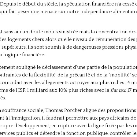
Depuis le début du siècle, la spéculation financière n’a cessé 
e qui fait peser une menace sur notre indépendance alimentair
st sans aucun doute moins sinistrée mais la concentration de
 des logements chers alors que le niveau de rémunération des 
 supérieurs, ils sont soumis à de dangereuses pressions phys
a logique financière.
rtement souligné le déclassement d’une partie de la population
raintes de la flexibilité, de la précarité et de la “mobilité” s
ïncidait avec les allègements octroyés aux plus riches : 4 mi
rme de l’ISF, 1 milliard aux 10% plus riches avec la
flat tax
, 17 
és.
 la souffrance sociale, Thomas Porcher aligne des proposition
t à l’immigration, il faudrait permettre aux pays africains de
pre développement, en rupture avec la ligne fixée par les or
ervices publics et défendre la fonction publique, contrôler 