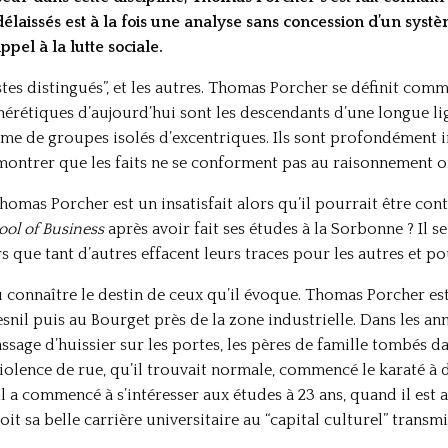
élaissés est à la fois une analyse sans concession d’un systèm
pel à la lutte sociale.
stes distingués”, et les autres. Thomas Porcher se définit com
 hérétiques d’aujourd’hui sont les descendants d’une longue l
rme de groupes isolés d’excentriques. Ils sont profondément in
montrer que les faits ne se conforment pas au raisonnement o
omas Porcher est un insatisfait alors qu’il pourrait être conte
ool of Business
après avoir fait ses études à la Sorbonne ? Il 
ors que tant d’autres effacent leurs traces pour les autres et 
u connaître le destin de ceux qu’il évoque. Thomas Porcher est
nil puis au Bourget près de la zone industrielle. Dans les ann
assage d’huissier sur les portes, les pères de famille tombés d
violence de rue, qu’il trouvait normale, commencé le karaté à d
 il a commencé à s’intéresser aux études à 23 ans, quand il est
it sa belle carrière universitaire au “capital culturel” transmi