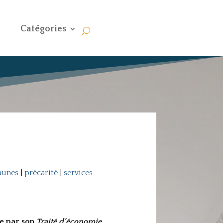
Catégories
jaunes
|
précarité
|
services
re par son
Traité d’économie