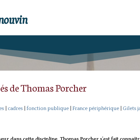
enouvin
sés de Thomas Porcher
es
|
cadres
|
fonction publique
|
France périphérique
|
Gilets 
ur dans cette discipline, Thomas Porcher s’est fait connaît