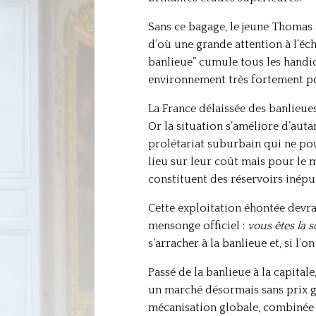
Sans ce bagage, le jeune Thomas 
d’où une grande attention à l’éc
banlieue” cumule tous les handica
environnement très fortement pol
La France délaissée des banlieues
Or la situation s’améliore d’auta
prolétariat suburbain qui ne pou
lieu sur leur coût mais pour le m
constituent des réservoirs inépu
Cette exploitation éhontée devrai
mensonge officiel :
vous êtes la 
s’arracher à la banlieue et, si l
Passé de la banlieue à la capita
un marché désormais sans prix ga
mécanisation globale, combinée à 