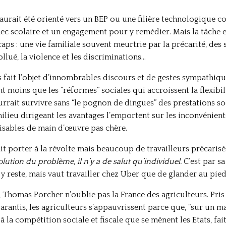
aurait été orienté vers un BEP ou une filière technologique c
hec scolaire et un engagement pour y remédier. Mais la tâche 
ps : une vie familiale souvent meurtrie par la précarité, des 
lué, la violence et les discriminations…
 fait l’objet d’innombrables discours et de gestes sympathiques
nt moins que les “réformes” sociales qui accroissent la flexibil
rrait survivre sans “le pognon de dingues” des prestations so
ilieu dirigeant les avantages l’emportent sur les inconvénient
isables de main d’œuvre pas chère.
t porter à la révolte mais beaucoup de travailleurs précarisés
solution du problème
,
il n’y a de salut qu’individuel.
C’est par s
’on y reste, mais vaut travailler chez Uber que de glander au p
le, Thomas Porcher n’oublie pas la France des agriculteurs. Pr
rantis, les agriculteurs s’appauvrissent parce que, “sur un m
la compétition sociale et fiscale que se mènent les Etats, fait