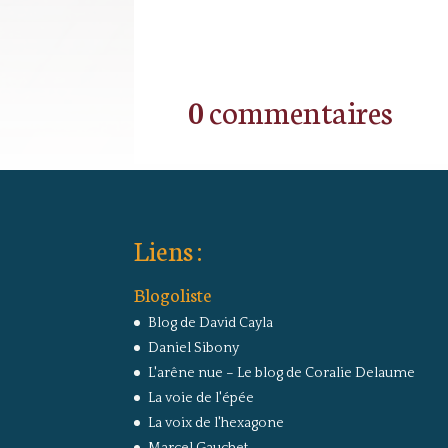
0 commentaires
Liens :
Blogoliste
Blog de David Cayla
Daniel Sibony
L'arêne nue – Le blog de Coralie Delaume
La voie de l'épée
La voix de l'hexagone
Marcel Gauchet