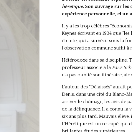
hérétique
. Son ouvrage sur les d
expérience personnelle, et un ap
Il y a les trop célèbres “économi
Keynes écrivant en 1934 que “les
éteinte, qui a survécu sous la fo
l’observation commune suffit à 
Hétérodoxe dans sa discipline, Th
professeur associé à la
Paris Sch
n’a pas oublié son itinéraire, al
L’auteur des “Délaissés” aurait p
Denis, dans une cité du Blanc-Mes
arriver le chômage, les avis de p
de la délinquance. Il a connu la 
six ans plus tard. Mauvais élève,
L’Hérétique est un rescapé, qui do
brillantes études supérieures.