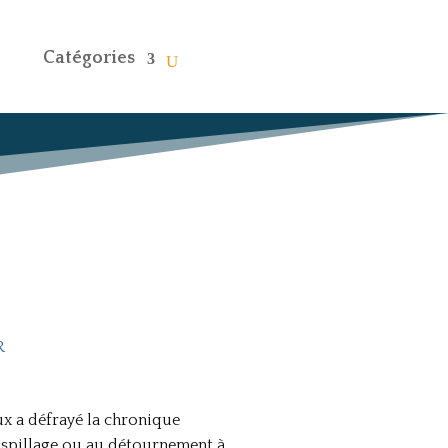
Catégories
R
ux a défrayé la chronique
gaspillage ou au détournement à