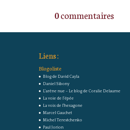
0 commentaires
Liens :
Blogoliste
Blog de David Cayla
Daniel Sibony
L'arêne nue – Le blog de Coralie Delaume
La voie de l'épée
La voix de l'hexagone
Marcel Gauchet
Michel Terestchenko
Paul Jorion