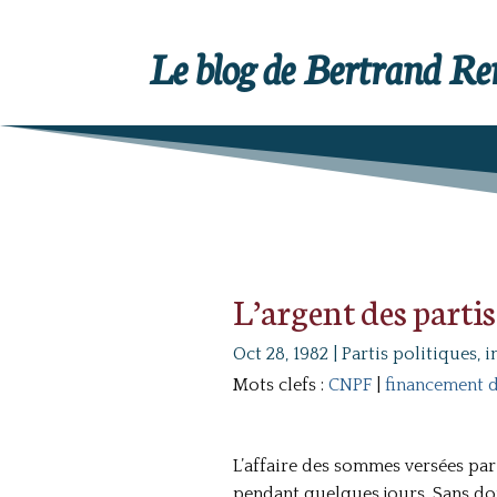
Le blog de Bertrand R
L’argent des partis
Oct 28, 1982
|
Partis politiques, i
Mots clefs :
CNPF
|
financement d
L’affaire des sommes versées par
pendant quelques jours. Sans dou