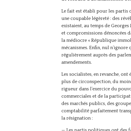
Le fait est établi pour les parti
une coupable légèreté : des révél
existaient, au temps de Georges P
et compromissions dénoncées dan
la médiocre « République immobi
mécanismes. Enfin, nul n’ignore q
régulièrement auprès des parleme
amendements.
Les socialistes, en revanche, ont 
plus de circonspection, du moins
rigueur dans l’exercice du pouvoi
commerciales et de la participati
des marchés publics, des groupes
comptabilité parfaitement transp
la résignation :
— Les partis politiques ont des f