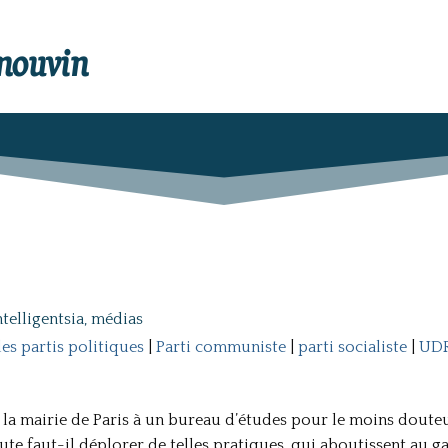
enouvin
ntelligentsia, médias
es partis politiques
|
Parti communiste
|
parti socialiste
|
UD
 la mairie de Paris à un bureau d’études pour le moins doute
te faut-il déplorer de telles pratiques, qui aboutissent au 