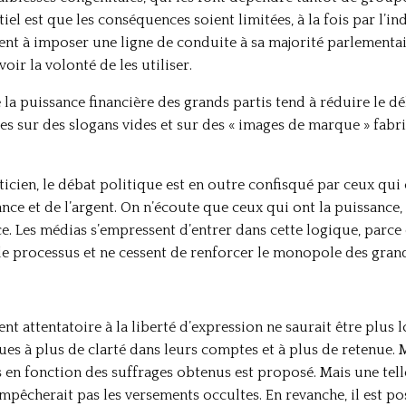
entiel est que les conséquences soient limitées, à la fois par l
nt à imposer une ligne de conduite à sa majorité parlementai
voir la volonté de les utiliser.
la puissance financière des grands partis tend à réduire le d
s sur des slogans vides et sur des « images de marque » fabriq
icien, le débat politique est en outre confisqué par ceux qui 
ce et de l’argent. On n’écoute que ceux qui ont la puissance, l
. Les médias s’empressent d’entrer dans cette logique, parce q
e processus et ne cessent de renforcer le monopole des grand
ent attentatoire à la liberté d’expression ne saurait être plus 
iques à plus de clarté dans leurs comptes et à plus de retenu
 en fonction des suffrages obtenus est proposé. Mais une tel
empêcherait pas les versements occultes. En revanche, il est pos