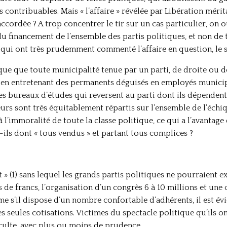
s contribuables. Mais « l’affaire » révélée par Libération mérit
 accordée ? A trop concentrer le tir sur un cas particulier, on 
 du financement de l’ensemble des partis politiques, et non de t
 qui ont très prudemment commenté l’affaire en question, le sa
lique que toute municipalité tenue par un parti, de droite ou
t en entretenant des permanents déguisés en employés municip
des bureaux d’études qui reversent au parti dont ils dépende
teurs sont très équitablement répartis sur l’ensemble de l’échiq
 à l’immoralité de toute la classe politique, ce qui a l’avantag
-ils dont « tous vendus » et partant tous complices ?
et » (1) sans lequel les grands partis politiques ne pourraient 
s de francs, l’organisation d’un congrès 6 à 10 millions et un
me s’il dispose d’un nombre confortable d’adhérents, il est év
es seules cotisations. Victimes du spectacle politique qu’ils o
culte, avec plus ou moins de prudence.