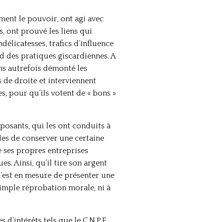
iment le pouvoir, ont agi avec
s, ont prouvé les liens qui
délicatesses, trafics d’influence
d des pratiques giscardiennes. A
ns autrefois démonté les
 de droite et interviennent
, pour qu’ils votent de « bons »
pposants, qui les ont conduits à
les de conserver une certaine
e ses propres entreprises
s. Ainsi, qu’il tire son argent
n’est en mesure de présenter une
simple réprobation morale, ni à
d’intérêts tels que le C.N.P.F.,