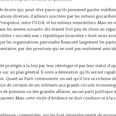
s de droite qui, peut-être parce qu’ils pensaient garder indéfin
ations diverses, d’ailleurs suscitées par les milieux giscardien
ompidou, entre l’U.D.R. et les milieux immobiliers. Mais les in
s les années soixante-dix étaient fort peu de chose au regar
lière » succéda une « république boursière » dont nous avo
ue les organisations patronales financent largement les partis
ntaires, par des pressions qui ne sont pas seulement amicales
été protégés à la fois par leur idéologie et par leur statut d’o
 sur un plan général. Il reste à démontrer qu’ils seront capab
r. Quant au Parti communiste, on sait qu’il tire sa richesse d
on de certains de ses militants aux grands circuits économique
 de pression ou des grandes affaires, aucun parti politique 
arente. Mais cette vérité d’évidence ne doit conduire ni à la 
aiblesses congénitales, qui les font dépendre tantôt de groupes 