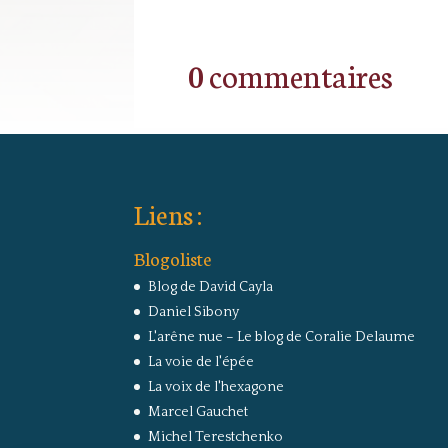
0 commentaires
Liens :
Blogoliste
Blog de David Cayla
Daniel Sibony
L'arêne nue – Le blog de Coralie Delaume
La voie de l'épée
La voix de l'hexagone
Marcel Gauchet
Michel Terestchenko