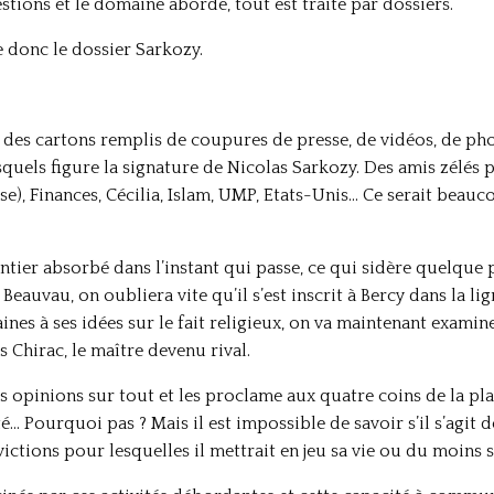
stions et le domaine abordé, tout est traité par dossiers.
re donc le dossier Sarkozy.
des cartons remplis de coupures de presse, de vidéos, de pho
squels figure la signature de Nicolas Sarkozy. Des amis zélés 
euse), Finances, Cécilia, Islam, UMP, Etats-Unis… Ce serait beau
ier absorbé dans l’instant qui passe, ce qui sidère quelque p
 Beauvau, on oubliera vite qu’il s’est inscrit à Bercy dans la li
aines à ses idées sur le fait religieux, on va maintenant exami
 Chirac, le maître devenu rival.
opinions sur tout et les proclame aux quatre coins de la planè
é… Pourquoi pas ? Mais il est impossible de savoir s’il s’agit d
ictions pour lesquelles il mettrait en jeu sa vie ou du moins s