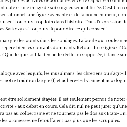
cinés par ces activités débordantes et cette capacité à comm
nt date et une image de soi soigneusement lissée. C’est bien
ensationnel, une figure avenante et de la bonne humeur, non 
puisent toujours trop loin dans l’histoire. Dans l’expression
as Sarkozy est toujours là pour dire ce qui convient.
marque des points dans les sondages. La boule qui rouleamass
 repère bien les courants dominants. Retour du religieux ?
? Quelle que soit la demande réelle ou supposée, il lance sur 
alogue avec les juifs, les musulmans, les chrétiens ou s’agit-i
er notre tradition laïque (1) et adhère-t-il vraiment aux dogme
sent être solidement étayées. Il est seulement permis de noter 
ctivité » aux débat en cours. Cela dit, nul ne peut jurer qu’une
era pas au colbertisme et ne tournera pas le dos aux Etats-U
e les promesses ne l’étouffaient pas plus que les scrupules.