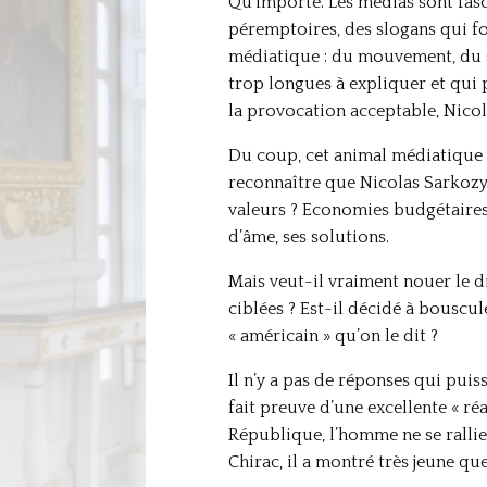
Qu’importe. Les médias sont fas
péremptoires, des slogans qui fo
médiatique : du mouvement, du s
trop longues à expliquer et qui 
la provocation acceptable, Nicol
Du coup, cet animal médiatique 
reconnaître que Nicolas Sarkozy
valeurs ? Economies budgétaires 
d’âme, ses solutions.
Mais veut-il vraiment nouer le di
ciblées ? Est-il décidé à bouscul
« américain » qu’on le dit ?
Il n’y a pas de réponses qui puis
fait preuve d’une excellente « réa
République, l’homme ne se ralli
Chirac, il a montré très jeune qu