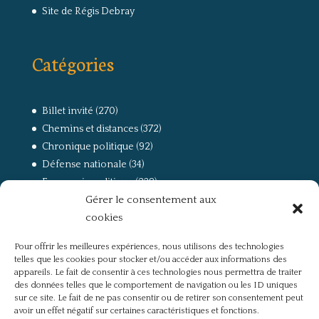
Site de Régis Debray
Catégories
Billet invité
(270)
Chemins et distances
(372)
Chronique politique
(92)
Défense nationale
(34)
Economie politique
(238)
Gérer le consentement aux
Entretien
(168)
cookies
La guerre, la Résistance et la Déportation
(162)
la lutte des classes
(281)
Pour offrir les meilleures expériences, nous utilisons des technologies
Non classé
(42)
telles que les cookies pour stocker et/ou accéder aux informations des
Partis politiques, intelligentsia, médias
(750)
appareils. Le fait de consentir à ces technologies nous permettra de traiter
des données telles que le comportement de navigation ou les ID uniques
Présentation
(4)
sur ce site. Le fait de ne pas consentir ou de retirer son consentement peut
Références
(57)
avoir un effet négatif sur certaines caractéristiques et fonctions.